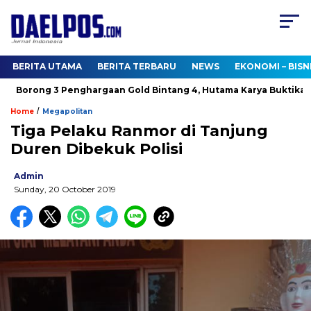
BERITA UTAMA
BERITA TERBARU
NEWS
EKONOMI – BISN
orong 3 Penghargaan Gold Bintang 4, Hutama Karya Buktikan Ko
/
Home
Megapolitan
Tiga Pelaku Ranmor di Tanjung
Duren Dibekuk Polisi
Admin
Sunday, 20 October 2019