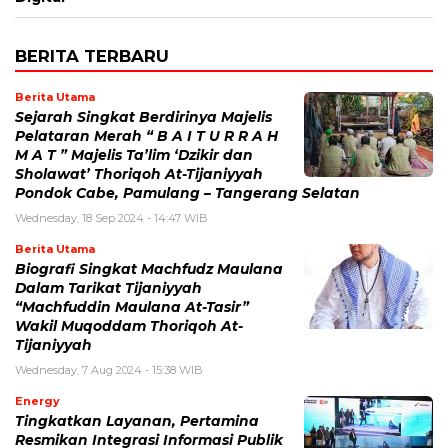
BERITA TERBARU
Berita Utama
Sejarah Singkat Berdirinya Majelis
Pelataran Merah “ B A I T U R R A H
M A T ” Majelis Ta’lim ‘Dzikir dan
Sholawat’ Thoriqoh At-Tijaniyyah
Pondok Cabe, Pamulang – Tangerang Selatan
Wednesday, 18 Sep 2024 - 14:47 WIB
Berita Utama
Biografi Singkat Machfudz Maulana
Dalam Tarikat Tijaniyyah
“Machfuddin Maulana At-Tasir”
Wakil Muqoddam Thoriqoh At-
Tijaniyyah
Wednesday, 7 Aug 2024 - 15:38 WIB
Energy
Tingkatkan Layanan, Pertamina
Resmikan Integrasi Informasi Publik