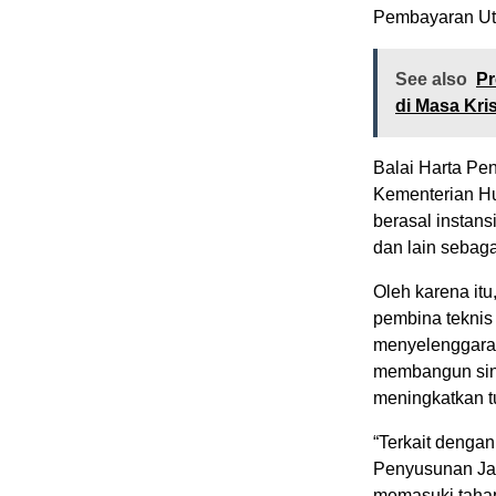
Pembayaran Ut
See also
Pr
di Masa Kris
Balai Harta Pe
Kementerian H
berasal instans
dan lain sebaga
Oleh karena it
pembina teknis 
menyelenggarak
membangun siner
meningkatkan t
“Terkait dengan
Penyusunan Jab
memasuki tahap