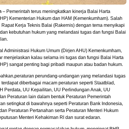
m
– Pemerintah terus meningkatkan kinerja Balai Harta
BHP) Kementerian Hukum dan HAM (Kemenkumham). Salah
i Rapat Kerja Teknis Balai (Rakernis) dengan tema menyikapi
an kebutuhan hukum yang melandasi tugas dan fungsi Balai
lan.
eral Administrasi Hukum Umum (Dirjen AHU) Kemenkumham,
 menjelaskan kalau selama ini tugas dan fungsi Balai Harta
HP) sangat penting bagi pribadi maupun atau badan hukum.
hkan,peraturan perundang-undangan yang melandasi tugas
terdapat diberbagai macam peraturan seperti Staatblad,
H Perdata, UU Kepailitan, UU Perlindungan Anak, UU
dan Peraturan lain dalam bentuk Peraturan Pemerintah
an setingkat di bawahnya seperti Peraturan Bank Indonesia,
dan Peraturan Pertanahan serta Peraturan Menteri Hukum
putusan Menteri Kehakiman RI dan surat edaran.
ngat rentan dengan permasalahan hukum, mengingat BHP