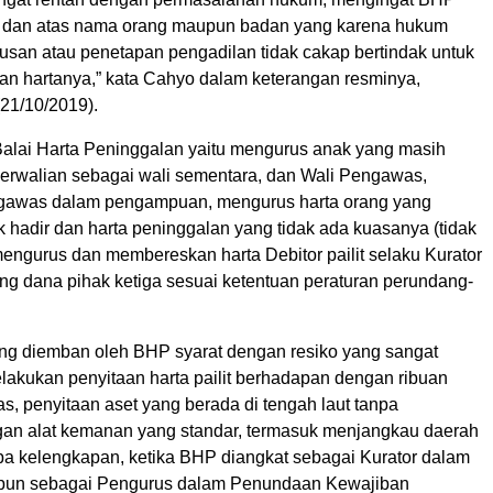
k dan atas nama orang maupun badan yang karena hukum
tusan atau penetapan pengadilan tidak cakap bertindak untuk
dan hartanya,” kata Cahyo dalam keterangan resminya,
(21/10/2019).
alai Harta Peninggalan yaitu mengurus anak yang masih
erwalian sebagai wali sementara, dan Wali Pengawas,
awas dalam pengampuan, mengurus harta orang yang
k hadir dan harta peninggalan yang tidak ada kuasanya (tidak
 mengurus dan membereskan harta Debitor pailit selaku Kurator
g dana pihak ketiga sesuai ketentuan peraturan perundang-
ng diemban oleh BHP syarat dengan resiko yang sangat
elakukan penyitaan harta pailit berhadapan dengan ribuan
s, penyitaan aset yang berada di tengah laut tanpa
gan alat kemanan yang standar, termasuk menjangkau daerah
a kelengkapan, ketika BHP diangkat sebagai Kurator dalam
upun sebagai Pengurus dalam Penundaan Kewajiban