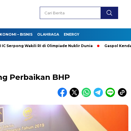
KONOMI – BISNIS
OLAHRAGA
ENERGY
g Wakili RI di Olimpiade Nuklir Dunia
Gaspol Kendaraan List
g Perbaikan BHP