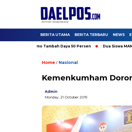
BERITA UTAMA
BERITA TERBARU
NEWS
E
Nikmati Promo Tambah Daya 50 Persen
Dua Siswa MAN IC Serpon
Home
Nasional
/
Kemenkumham Doron
Admin
Monday, 21 October 2019