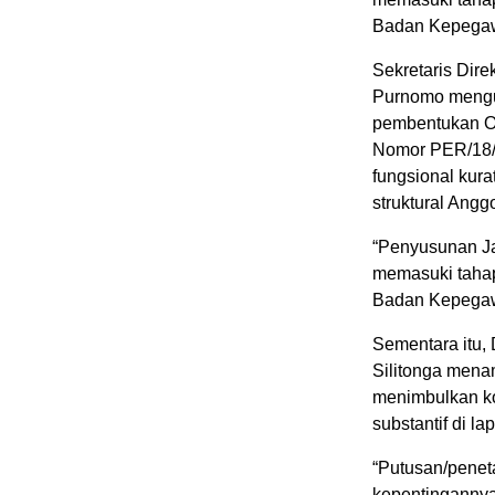
Badan Kepegaw
Sekretaris Dir
Purnomo mengu
pembentukan O
Nomor PER/18/
fungsional kura
struktural Ang
“Penyusunan Ja
memasuki tahap
Badan Kepegawa
Sementara itu,
Silitonga mena
menimbulkan ko
substantif di la
“Putusan/penet
kepentingannya