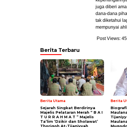
juga diberi am
dana-dana pih
tak diketahui l
mempunyai ahli 
Post Views:
45
Berita Terbaru
Berita Utama
Berita 
Sejarah Singkat Berdirinya
Biograf
Majelis Pelataran Merah “ B A I
Maulana
T U R R A H M A T ” Majelis
Tijaniy
Ta’lim ‘Dzikir dan Sholawat’
Maulana
Thoriqoh At-Tijaniyyah
Muqodd