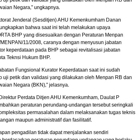
aian Negara,” ungkapnya.
ektorat Jenderal (Sesditjen) AHU Kemenkumham Danan
ngkapkan bahwa saat ini telah melakukan upaya
RTA BHP yang disesuaikan dengan Peraturan Menpan
MENPAN/11/2008, caranya dengan menyusun jabatan
tor keperdataan pada BHP sebagai revitalisasi jabatan
gota Teknsi Hukum BHP.
batan Fungsional Kurator Keperdataan saat ini sudah
 uji petik dan validasi yang dilakukan oleh Menpan RB dan
ian Negara (BKN),” jelasnya.
 Direktur Perdata Ditjen AHU Kemenkumham, Daulat P
mbahkan peraturan perundang-undangan tersebut seringkali
mpleksitas permasalahan dalam melaksanakan tugas teknis
pangan maupun administratif dan fasilitatif.
apan pengadilan tidak dapat menjalankan sendiri
 berdasarkan peraturan perundang-undangan yang berlaku,