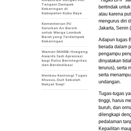
Kolaborasi dengan PMI
Tangani Dampak
bertindak untu
Kekeringan di
Kabupaten Kubu Raya
atau karena pu
mengurus diri 
Kementerian PU
Jakarta, Senin 
Salurkan Air Bersih
untuk Warga Lombok
Barat yang Terdampak
Adapun tugas B
Kekeringan
berada dalam p
Wamen PANRB: Hoegeng
pengampu peng
Awards Jadi Apresiasi
dinyatakan tida
bagi Polisi Berintegritas
dan Berdedikasi
terurus), serta
serta menampun
Menkeu Kantongi Tugas
Khusus, Duit Sekolah
undangan.
Rakyat Siap!
Tugas-tugas ya
tinggi, harus m
buruh, dan orma
dilengkapi den
pedalaman tanp
Kepailitan ma