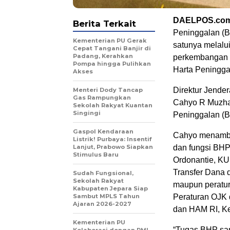
DAELPOS.co
Berita Terkait
Peninggalan (
Kementerian PU Gerak
satunya melalu
Cepat Tangani Banjir di
Padang, Kerahkan
perkembangan d
Pompa hingga Pulihkan
Harta Peningga
Akses
Direktur Jend
Menteri Dody Tancap
Gas Rampungkan
Cahyo R Muzhar
Sekolah Rakyat Kuantan
Singingi
Peninggalan (B
Gaspol Kendaraan
Cahyo menamba
Listrik! Purbaya: Insentif
Lanjut, Prabowo Siapkan
dan fungsi BHP 
Stimulus Baru
Ordonantie, KU
Transfer Dana 
Sudah Fungsional,
Sekolah Rakyat
maupun peratur
Kabupaten Jepara Siap
Sambut MPLS Tahun
Peraturan OJK 
Ajaran 2026-2027
dan HAM RI, Ke
Kementerian PU
“Tugas BHP sa