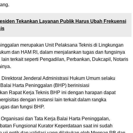
ang.
esiden Tekankan Layanan Publik Harus Ubah Frekuensi
is
ninggalan merupakan Unit Pelaksana Teknis di Lingkungan
ukum dan HAM RI, dalam menjalankan tugas dan fungsinya
i lain terkait seperti Pengadilan, Perbankan, Dukcapil, Notaris
inya.
u, Direktorat Jenderal Administrasi Hukum Umum selaku
Balai Harta Peninggalan (BHP) berinisiasi
an Rapat Kerja Teknis BHP ini dengan harapan dapat
gisitas dengan instansi lain terkait dalam rangka
ugas dan fungsi BHP.
 Organisasi dan Tata Kerja Balai Harta Peninggalan,
atan Fungsional Kurator Keperdataan saat ini sudah
 uji petik dan validasi yang dilakukan oleh Menpan RB dan