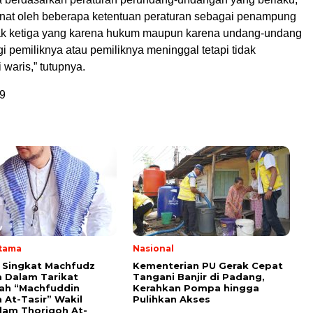
anat oleh beberapa ketentuan peraturan sebagai penampung
ak ketiga yang karena hukum maupun karena undang-undang
agi pemiliknya atau pemiliknya meninggal tetapi tidak
waris,” tutupnya.
9
Utama
Nasional
i Singkat Machfudz
Kementerian PU Gerak Cepat
 Dalam Tarikat
Tangani Banjir di Padang,
yah “Machfuddin
Kerahkan Pompa hingga
 At-Tasir” Wakil
Pulihkan Akses
am Thoriqoh At-