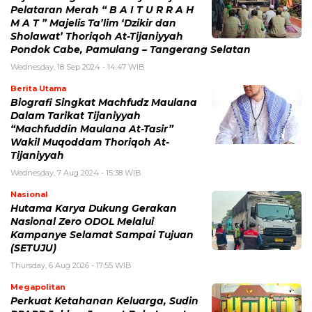
Pelataran Merah “ B A I T U R R A H
M A T ” Majelis Ta’lim ‘Dzikir dan
Sholawat’ Thoriqoh At-Tijaniyyah
Pondok Cabe, Pamulang – Tangerang Selatan
Wednesday, 18 Sep 2024 - 14:47 WIB
Berita Utama
Biografi Singkat Machfudz Maulana
Dalam Tarikat Tijaniyyah
“Machfuddin Maulana At-Tasir”
Wakil Muqoddam Thoriqoh At-
Tijaniyyah
Wednesday, 7 Aug 2024 - 15:38 WIB
Nasional
Hutama Karya Dukung Gerakan
Nasional Zero ODOL Melalui
Kampanye Selamat Sampai Tujuan
(SETUJU)
Thursday, 6 Aug 2026 - 17:55 WIB
Megapolitan
Perkuat Ketahanan Keluarga, Sudin