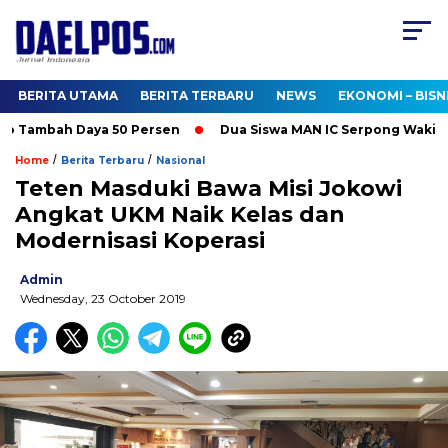
BERITA UTAMA
BERITA TERBARU
NEWS
EKONOMI – BISN
 Tambah Daya 50 Persen
Dua Siswa MAN IC Serpong Wakili RI d
/
/
Home
Berita Terbaru
Nasional
Teten Masduki Bawa Misi Jokowi
Angkat UKM Naik Kelas dan
Modernisasi Koperasi
Admin
Wednesday, 23 October 2019