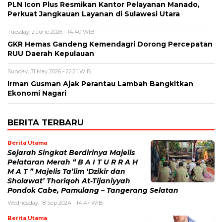
PLN Icon Plus Resmikan Kantor Pelayanan Manado,
Perkuat Jangkauan Layanan di Sulawesi Utara
Tuesday, 2 June 2026 - 14:40 WIB
GKR Hemas Gandeng Kemendagri Dorong Percepatan
RUU Daerah Kepulauan
Sunday, 31 May 2026 - 22:21 WIB
Irman Gusman Ajak Perantau Lambah Bangkitkan
Ekonomi Nagari
BERITA TERBARU
Berita Utama
Sejarah Singkat Berdirinya Majelis
Pelataran Merah “ B A I T U R R A H
M A T ” Majelis Ta’lim ‘Dzikir dan
Sholawat’ Thoriqoh At-Tijaniyyah
Pondok Cabe, Pamulang – Tangerang Selatan
Wednesday, 18 Sep 2024 - 14:47 WIB
Berita Utama