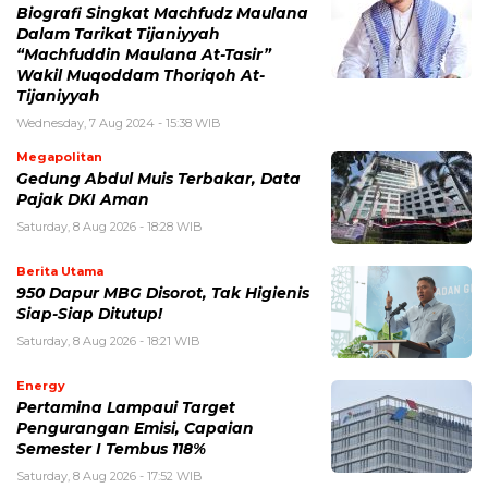
Biografi Singkat Machfudz Maulana
Dalam Tarikat Tijaniyyah
“Machfuddin Maulana At-Tasir”
Wakil Muqoddam Thoriqoh At-
Tijaniyyah
Wednesday, 7 Aug 2024 - 15:38 WIB
Megapolitan
Gedung Abdul Muis Terbakar, Data
Pajak DKI Aman
Saturday, 8 Aug 2026 - 18:28 WIB
Berita Utama
950 Dapur MBG Disorot, Tak Higienis
Siap-Siap Ditutup!
Saturday, 8 Aug 2026 - 18:21 WIB
Energy
Pertamina Lampaui Target
Pengurangan Emisi, Capaian
Semester I Tembus 118%
Saturday, 8 Aug 2026 - 17:52 WIB