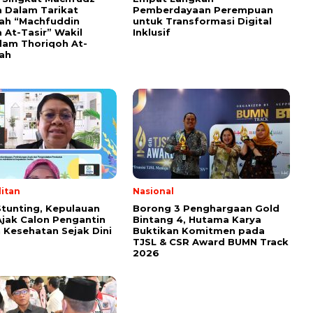
 Dalam Tarikat
Pemberdayaan Perempuan
yah “Machfuddin
untuk Transformasi Digital
 At-Tasir” Wakil
Inklusif
am Thoriqoh At-
yah
itan
Nasional
tunting, Kepulauan
Borong 3 Penghargaan Gold
Ajak Calon Pengantin
Bintang 4, Hutama Karya
 Kesehatan Sejak Dini
Buktikan Komitmen pada
TJSL & CSR Award BUMN Track
2026