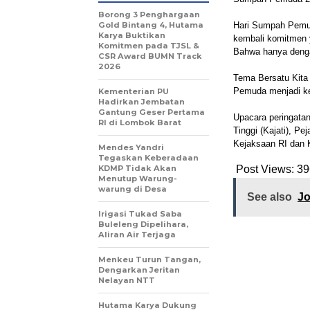
Borong 3 Penghargaan
Gold Bintang 4, Hutama
Hari Sumpah Pemud
Karya Buktikan
kembali komitmen 
Komitmen pada TJSL &
Bahwa hanya denga
CSR Award BUMN Track
2026
Tema Bersatu Kita
Pemuda menjadi keh
Kementerian PU
Hadirkan Jembatan
Gantung Geser Pertama
Upacara peringata
RI di Lombok Barat
Tinggi (Kajati), P
Kejaksaan RI dan K
Mendes Yandri
Tegaskan Keberadaan
KDMP Tidak Akan
Post Views:
39
Menutup Warung-
warung di Desa
See also
Jo
Irigasi Tukad Saba
Buleleng Dipelihara,
Aliran Air Terjaga
Menkeu Turun Tangan,
Dengarkan Jeritan
Nelayan NTT
Hutama Karya Dukung