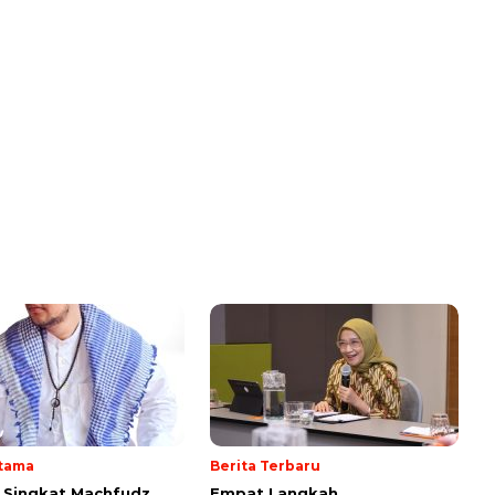
Utama
Berita Terbaru
i Singkat Machfudz
Empat Langkah