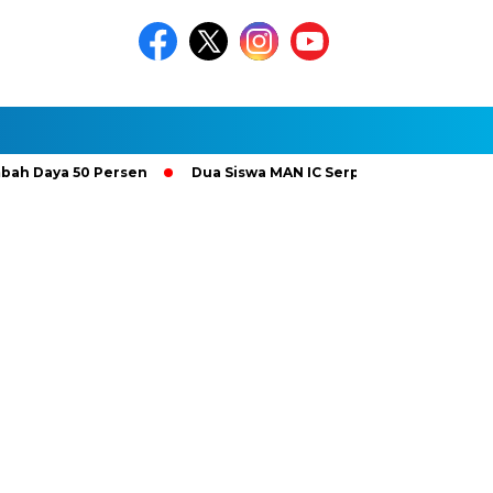
aya 50 Persen
Dua Siswa MAN IC Serpong Wakili RI di Olimpiad