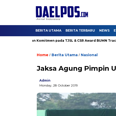
BERITA UTAMA
BERITA TERBARU
NEWS
E
arya Buktikan Komitmen pada TJSL & CSR Award BUMN Track 2026
Home
Berita Utama
Nasional
/
/
Jaksa Agung Pimpin 
Admin
Monday, 28 October 2019