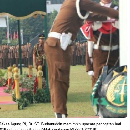
Jaksa Agung RI, Dr. ST. Burhanuddin memimpin upacara peringatan hari
9 di Lapangan Badan Diklat Kejaksaan RI (28/10/2019).