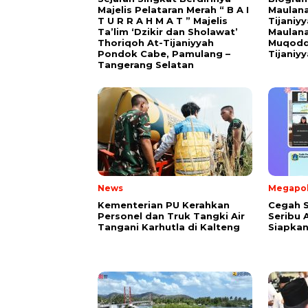
Majelis Pelataran Merah “ B A I
Maulana
T U R R A H M A T ” Majelis
Tijaniy
Ta’lim ‘Dzikir dan Sholawat’
Maulana
Thoriqoh At-Tijaniyyah
Muqodd
Pondok Cabe, Pamulang –
Tijaniy
Tangerang Selatan
News
Megapol
Kementerian PU Kerahkan
Cegah S
Personel dan Truk Tangki Air
Seribu 
Tangani Karhutla di Kalteng
Siapkan