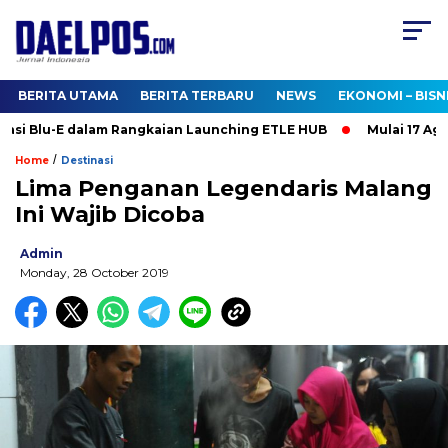
BERITA UTAMA
BERITA TERBARU
NEWS
EKONOMI – BISN
i Blu-E dalam Rangkaian Launching ETLE HUB
Mulai 17 Agust
/
Home
Destinasi
Lima Penganan Legendaris Malang
Ini Wajib Dicoba
Admin
Monday, 28 October 2019