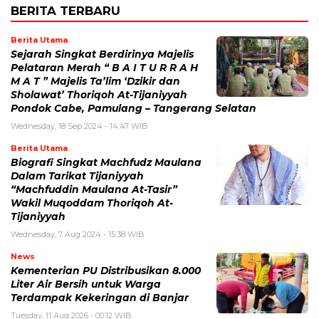
BERITA TERBARU
Berita Utama
Sejarah Singkat Berdirinya Majelis
Pelataran Merah “ B A I T U R R A H
M A T ” Majelis Ta’lim ‘Dzikir dan
Sholawat’ Thoriqoh At-Tijaniyyah
Pondok Cabe, Pamulang – Tangerang Selatan
Wednesday, 18 Sep 2024 - 14:47 WIB
Berita Utama
Biografi Singkat Machfudz Maulana
Dalam Tarikat Tijaniyyah
“Machfuddin Maulana At-Tasir”
Wakil Muqoddam Thoriqoh At-
Tijaniyyah
Wednesday, 7 Aug 2024 - 15:38 WIB
News
Kementerian PU Distribusikan 8.000
Liter Air Bersih untuk Warga
Terdampak Kekeringan di Banjar
Tuesday, 11 Aug 2026 - 00:12 WIB