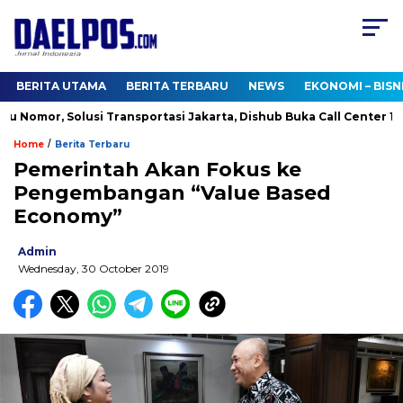
BERITA UTAMA
BERITA TERBARU
NEWS
EKONOMI – BISN
Nomor, Solusi Transportasi Jakarta, Dishub Buka Call Center 1500
/
Home
Berita Terbaru
Pemerintah Akan Fokus ke
Pengembangan “Value Based
Economy”
Admin
Wednesday, 30 October 2019