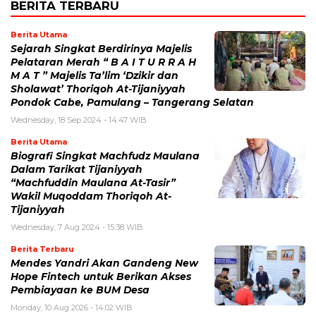
BERITA TERBARU
Berita Utama
Sejarah Singkat Berdirinya Majelis
Pelataran Merah “ B A I T U R R A H
M A T ” Majelis Ta’lim ‘Dzikir dan
Sholawat’ Thoriqoh At-Tijaniyyah
Pondok Cabe, Pamulang – Tangerang Selatan
Wednesday, 18 Sep 2024 - 14:47 WIB
Berita Utama
Biografi Singkat Machfudz Maulana
Dalam Tarikat Tijaniyyah
“Machfuddin Maulana At-Tasir”
Wakil Muqoddam Thoriqoh At-
Tijaniyyah
Wednesday, 7 Aug 2024 - 15:38 WIB
Berita Terbaru
Mendes Yandri Akan Gandeng New
Hope Fintech untuk Berikan Akses
Pembiayaan ke BUM Desa
Monday, 10 Aug 2026 - 14:02 WIB