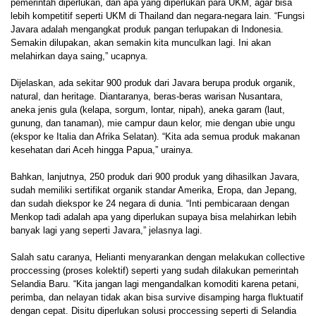
pemerintah diperlukan, dan apa yang diperlukan para UKM, agar bisa
lebih kompetitif seperti UKM di Thailand dan negara-negara lain. “Fungsi
Javara adalah mengangkat produk pangan terlupakan di Indonesia.
Semakin dilupakan, akan semakin kita munculkan lagi. Ini akan
melahirkan daya saing,” ucapnya.
Dijelaskan, ada sekitar 900 produk dari Javara berupa produk organik,
natural, dan heritage. Diantaranya, beras-beras warisan Nusantara,
aneka jenis gula (kelapa, sorgum, lontar, nipah), aneka garam (laut,
gunung, dan tanaman), mie campur daun kelor, mie dengan ubie ungu
(ekspor ke Italia dan Afrika Selatan). “Kita ada semua produk makanan
kesehatan dari Aceh hingga Papua,” urainya.
Bahkan, lanjutnya, 250 produk dari 900 produk yang dihasilkan Javara,
sudah memiliki sertifikat organik standar Amerika, Eropa, dan Jepang,
dan sudah diekspor ke 24 negara di dunia. “Inti pembicaraan dengan
Menkop tadi adalah apa yang diperlukan supaya bisa melahirkan lebih
banyak lagi yang seperti Javara,” jelasnya lagi.
Salah satu caranya, Helianti menyarankan dengan melakukan collective
proccessing (proses kolektif) seperti yang sudah dilakukan pemerintah
Selandia Baru. “Kita jangan lagi mengandalkan komoditi karena petani,
perimba, dan nelayan tidak akan bisa survive disamping harga fluktuatif
dengan cepat. Disitu diperlukan solusi proccessing seperti di Selandia