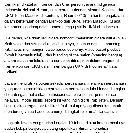
Demikian dikatakan Founder dan Chairperson Javara Indigenous
Indonesia Helianti Hilman, usai bertemu dengan Menteri Koperasi dan
UKM Teten Masduki di kantornya, Rabu (30/10). Helianti mengatakan,
dalam pertemuan dengan Menkop dan UKM, Teten Masduki itu ada
kesamaan pandang dalam upaya meng-upskills UKM di Indonesia.
“Ke depan, kita tidak lagi bicara komoditi melainkan bicara value (nilai).
Baik value dari sisi produk, asal-usulnya, maupun dari sisi branding.
Kita harus membangun value based economy, value based product
(produk berbasis nilai) , dan branding of the nation (branding bangsa).
Javara sudah melakukan itu dan akan diterapkan dalam program di
Kemenkop dan UKM dalam membangun UKM di Indonesia,” kata
Helianti.
Javara menurutnya bukan sekadar perusahaan, melainkan perusahaan
yang mampu melahirkan perusahaan-perusahaan lain hingga di tingkat
desa dengan melibatkan partisipasi dari para petani, perimba, dan
nelayan. “Model bisnis seperti ini yang ingin ditiru Pak Teten. Dengan
begitu, akan tergambar fasilitasi-fasilitasi apa yang diperlukan untuk
mendorong value based economy di tingkat role area”, tandasnya.
Langkah Javara yang sudah berjalan 10 tahun, diakui karena pihaknya
sudah belajar banyak apa yang diperlukan, dimana kehadiran