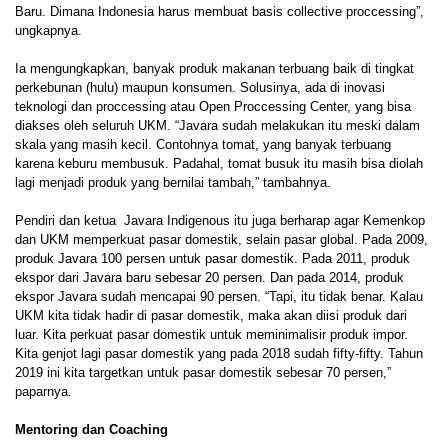
Baru. Dimana Indonesia harus membuat basis collective proccessing”,
ungkapnya.
Ia mengungkapkan, banyak produk makanan terbuang baik di tingkat
perkebunan (hulu) maupun konsumen. Solusinya, ada di inovasi
teknologi dan proccessing atau Open Proccessing Center, yang bisa
diakses oleh seluruh UKM. “Javara sudah melakukan itu meski dalam
skala yang masih kecil. Contohnya tomat, yang banyak terbuang
karena keburu membusuk. Padahal, tomat busuk itu masih bisa diolah
lagi menjadi produk yang bernilai tambah,” tambahnya.
Pendiri dan ketua Javara Indigenous itu juga berharap agar Kemenkop
dan UKM memperkuat pasar domestik, selain pasar global. Pada 2009,
produk Javara 100 persen untuk pasar domestik. Pada 2011, produk
ekspor dari Javara baru sebesar 20 persen. Dan pada 2014, produk
ekspor Javara sudah mencapai 90 persen. “Tapi, itu tidak benar. Kalau
UKM kita tidak hadir di pasar domestik, maka akan diisi produk dari
luar. Kita perkuat pasar domestik untuk meminimalisir produk impor.
Kita genjot lagi pasar domestik yang pada 2018 sudah fifty-fifty. Tahun
2019 ini kita targetkan untuk pasar domestik sebesar 70 persen,”
paparnya.
Mentoring dan Coaching