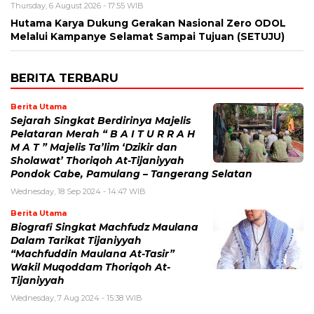
Thursday, 6 August 2026 - 17:55 WIB
Hutama Karya Dukung Gerakan Nasional Zero ODOL
Melalui Kampanye Selamat Sampai Tujuan (SETUJU)
BERITA TERBARU
Berita Utama
Sejarah Singkat Berdirinya Majelis
Pelataran Merah “ B A I T U R R A H
M A T ” Majelis Ta’lim ‘Dzikir dan
Sholawat’ Thoriqoh At-Tijaniyyah
Pondok Cabe, Pamulang – Tangerang Selatan
Wednesday, 18 Sep 2024 - 14:47 WIB
Berita Utama
Biografi Singkat Machfudz Maulana
Dalam Tarikat Tijaniyyah
“Machfuddin Maulana At-Tasir”
Wakil Muqoddam Thoriqoh At-
Tijaniyyah
Wednesday, 7 Aug 2024 - 15:38 WIB