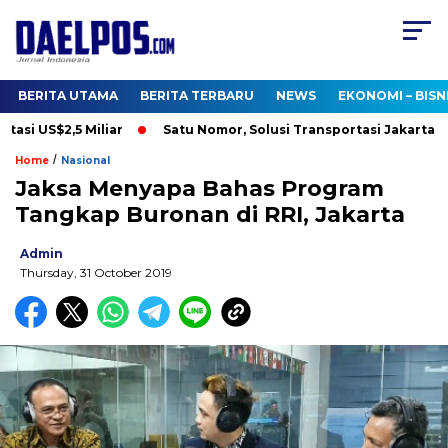
BERITA UTAMA
BERITA TERBARU
NEWS
EKONOMI – BISN
si US$2,5 Miliar
Satu Nomor, Solusi Transportasi Jakarta, Dis
/
Home
Nasional
Jaksa Menyapa Bahas Program
Tangkap Buronan di RRI, Jakarta
Admin
Thursday, 31 October 2019