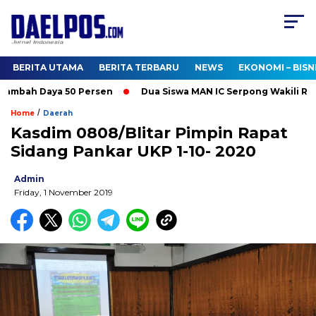
BERITA UTAMA
BERITA TERBARU
NEWS
EKONOMI – BISN
ambah Daya 50 Persen
Dua Siswa MAN IC Serpong Wakili RI di 
/
Home
Daerah
Kasdim 0808/Blitar Pimpin Rapat
Sidang Pankar UKP 1-10- 2020
Admin
Friday, 1 November 2019