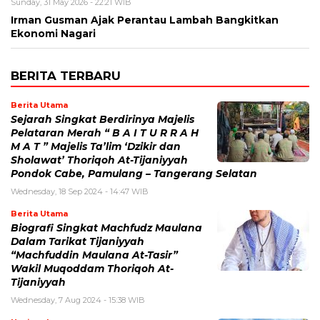
Sunday, 31 May 2026 - 22:21 WIB
Irman Gusman Ajak Perantau Lambah Bangkitkan
Ekonomi Nagari
BERITA TERBARU
Berita Utama
Sejarah Singkat Berdirinya Majelis
Pelataran Merah “ B A I T U R R A H
M A T ” Majelis Ta’lim ‘Dzikir dan
Sholawat’ Thoriqoh At-Tijaniyyah
Pondok Cabe, Pamulang – Tangerang Selatan
Wednesday, 18 Sep 2024 - 14:47 WIB
Berita Utama
Biografi Singkat Machfudz Maulana
Dalam Tarikat Tijaniyyah
“Machfuddin Maulana At-Tasir”
Wakil Muqoddam Thoriqoh At-
Tijaniyyah
Wednesday, 7 Aug 2024 - 15:38 WIB