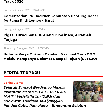
Track 2026
Friday, 7 August 2026 - 20:41 WIB
Kementerian PU Hadirkan Jembatan Gantung Geser
Pertama RI di Lombok Barat
Friday, 7 August 2026 - 16:53 WIB
Irigasi Tukad Saba Buleleng Dipelihara, Aliran Air
Terjaga
Thursday, 6 August 2026 - 17:55 WIB
Hutama Karya Dukung Gerakan Nasional Zero ODOL
Melalui Kampanye Selamat Sampai Tujuan (SETUJU)
BERITA TERBARU
Berita Utama
Sejarah Singkat Berdirinya Majelis
Pelataran Merah “ B A I T U R R A H
M A T ” Majelis Ta’lim ‘Dzikir dan
Sholawat’ Thoriqoh At-Tijaniyyah
Pondok Cabe, Pamulang – Tangerang Selatan