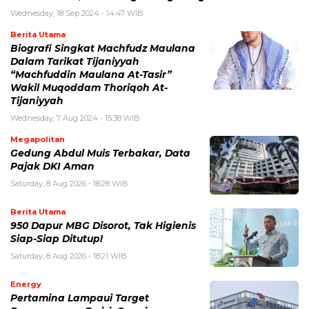
Wednesday, 18 Sep 2024 - 14:47 WIB
Berita Utama
Biografi Singkat Machfudz Maulana
Dalam Tarikat Tijaniyyah
“Machfuddin Maulana At-Tasir”
Wakil Muqoddam Thoriqoh At-
Tijaniyyah
Wednesday, 7 Aug 2024 - 15:38 WIB
Megapolitan
Gedung Abdul Muis Terbakar, Data
Pajak DKI Aman
Saturday, 8 Aug 2026 - 18:28 WIB
Berita Utama
950 Dapur MBG Disorot, Tak Higienis
Siap-Siap Ditutup!
Saturday, 8 Aug 2026 - 18:21 WIB
Energy
Pertamina Lampaui Target