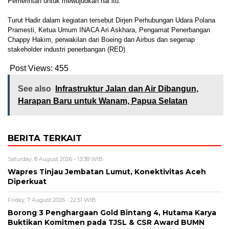
Pemerintah untuk mewujudkan hal itu.
Turut Hadir dalam kegiatan tersebut Dirjen Perhubungan Udara Polana
Pramesti, Ketua Umum INACA Ari Askhara, Pengamat Penerbangan
Chappy Hakim, perwakilan dari Boeing dan Airbus dan segenap
stakeholder industri penerbangan (RED)
Post Views:
455
See also
Infrastruktur Jalan dan Air Dibangun,
Harapan Baru untuk Wanam, Papua Selatan
BERITA TERKAIT
Saturday, 8 August 2026 - 13:38 WIB
Wapres Tinjau Jembatan Lumut, Konektivitas Aceh
Diperkuat
Friday, 7 August 2026 - 22:51 WIB
Borong 3 Penghargaan Gold Bintang 4, Hutama Karya
Buktikan Komitmen pada TJSL & CSR Award BUMN