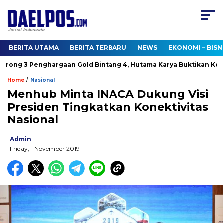
BERITA UTAMA
BERITA TERBARU
NEWS
EKONOMI – BISN
ong 3 Penghargaan Gold Bintang 4, Hutama Karya Buktikan Komi
/
Home
Nasional
Menhub Minta INACA Dukung Visi
Presiden Tingkatkan Konektivitas
Nasional
Admin
Friday, 1 November 2019