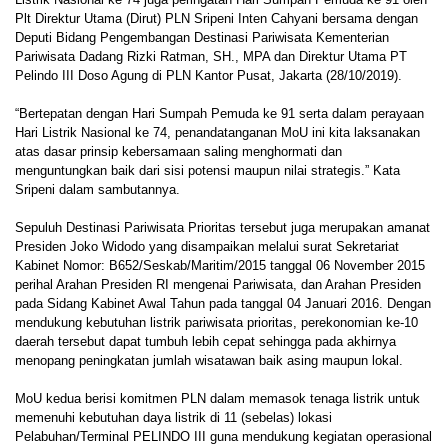
Plt Direktur Utama (Dirut) PLN Sripeni Inten Cahyani bersama dengan
Deputi Bidang Pengembangan Destinasi Pariwisata Kementerian
Pariwisata Dadang Rizki Ratman, SH., MPA dan Direktur Utama PT
Pelindo III Doso Agung di PLN Kantor Pusat, Jakarta (28/10/2019).
“Bertepatan dengan Hari Sumpah Pemuda ke 91 serta dalam perayaan
Hari Listrik Nasional ke 74, penandatanganan MoU ini kita laksanakan
atas dasar prinsip kebersamaan saling menghormati dan
menguntungkan baik dari sisi potensi maupun nilai strategis.” Kata
Sripeni dalam sambutannya.
Sepuluh Destinasi Pariwisata Prioritas tersebut juga merupakan amanat
Presiden Joko Widodo yang disampaikan melalui surat Sekretariat
Kabinet Nomor: B652/Seskab/Maritim/2015 tanggal 06 November 2015
perihal Arahan Presiden RI mengenai Pariwisata, dan Arahan Presiden
pada Sidang Kabinet Awal Tahun pada tanggal 04 Januari 2016. Dengan
mendukung kebutuhan listrik pariwisata prioritas, perekonomian ke-10
daerah tersebut dapat tumbuh lebih cepat sehingga pada akhirnya
menopang peningkatan jumlah wisatawan baik asing maupun lokal.
MoU kedua berisi komitmen PLN dalam memasok tenaga listrik untuk
memenuhi kebutuhan daya listrik di 11 (sebelas) lokasi
Pelabuhan/Terminal PELINDO III guna mendukung kegiatan operasional