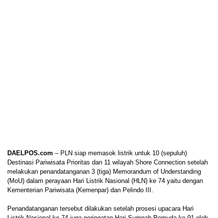
DAELPOS.com
– PLN siap memasok listrik untuk 10 (sepuluh)
Destinasi Pariwisata Prioritas dan 11 wilayah Shore Connection setelah
melakukan penandatanganan 3 (tiga) Memorandum of Understanding
(MoU) dalam perayaan Hari Listrik Nasional (HLN) ke 74 yaitu dengan
Kementerian Pariwisata (Kemenpar) dan Pelindo III.
Penandatanganan tersebut dilakukan setelah prosesi upacara Hari
Listrik Nasional ke 74 juga peringatan Hari Sumpah Pemuda ke 91 oleh