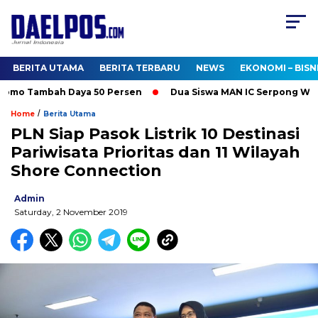
BERITA UTAMA
BERITA TERBARU
NEWS
EKONOMI – BISN
romo Tambah Daya 50 Persen
Dua Siswa MAN IC Serpong Wakili 
/
Home
Berita Utama
PLN Siap Pasok Listrik 10 Destinasi
Pariwisata Prioritas dan 11 Wilayah
Shore Connection
Admin
Saturday, 2 November 2019