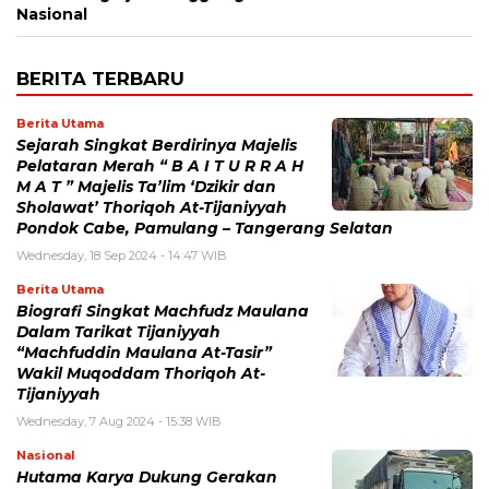
Nasional
BERITA TERBARU
Berita Utama
Sejarah Singkat Berdirinya Majelis
Pelataran Merah “ B A I T U R R A H
M A T ” Majelis Ta’lim ‘Dzikir dan
Sholawat’ Thoriqoh At-Tijaniyyah
Pondok Cabe, Pamulang – Tangerang Selatan
Wednesday, 18 Sep 2024 - 14:47 WIB
Berita Utama
Biografi Singkat Machfudz Maulana
Dalam Tarikat Tijaniyyah
“Machfuddin Maulana At-Tasir”
Wakil Muqoddam Thoriqoh At-
Tijaniyyah
Wednesday, 7 Aug 2024 - 15:38 WIB
Nasional
Hutama Karya Dukung Gerakan