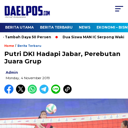
BERITA UTAMA
BERITA TERBARU
NEWS
EKONOMI – BISN
 Tambah Daya 50 Persen
Dua Siswa MAN IC Serpong Wakili RI 
/
Home
Berita Terbaru
Putri DKI Hadapi Jabar, Perebutan
Juara Grup
Admin
Monday, 4 November 2019