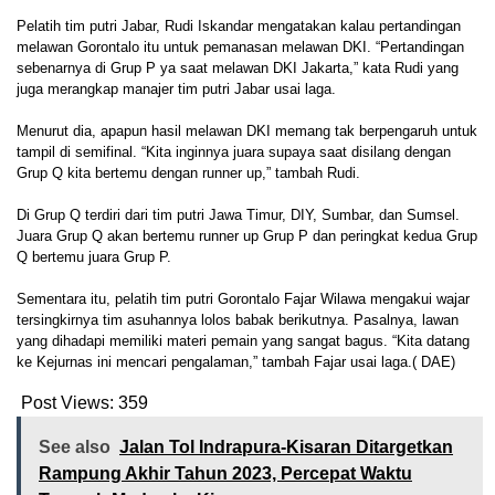
Pelatih tim putri Jabar, Rudi Iskandar mengatakan kalau pertandingan
melawan Gorontalo itu untuk pemanasan melawan DKI. “Pertandingan
sebenarnya di Grup P ya saat melawan DKI Jakarta,” kata Rudi yang
juga merangkap manajer tim putri Jabar usai laga.
Menurut dia, apapun hasil melawan DKI memang tak berpengaruh untuk
tampil di semifinal. “Kita inginnya juara supaya saat disilang dengan
Grup Q kita bertemu dengan runner up,” tambah Rudi.
Di Grup Q terdiri dari tim putri Jawa Timur, DIY, Sumbar, dan Sumsel.
Juara Grup Q akan bertemu runner up Grup P dan peringkat kedua Grup
Q bertemu juara Grup P.
Sementara itu, pelatih tim putri Gorontalo Fajar Wilawa mengakui wajar
tersingkirnya tim asuhannya lolos babak berikutnya. Pasalnya, lawan
yang dihadapi memiliki materi pemain yang sangat bagus. “Kita datang
ke Kejurnas ini mencari pengalaman,” tambah Fajar usai laga.( DAE)
Post Views:
359
See also
Jalan Tol Indrapura-Kisaran Ditargetkan
Rampung Akhir Tahun 2023, Percepat Waktu