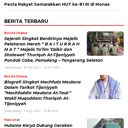
Pesta Rakyat Semarakkan HUT ke-81 RI di Monas
BERITA TERBARU
Berita Utama
Sejarah Singkat Berdirinya Majelis
Pelataran Merah “ B A I T U R R A H
M A T ” Majelis Ta’lim ‘Dzikir dan
Sholawat’ Thoriqoh At-Tijaniyyah
Pondok Cabe, Pamulang – Tangerang Selatan
Wednesday, 18 Sep 2024 - 14:47 WIB
Berita Utama
Biografi Singkat Machfudz Maulana
Dalam Tarikat Tijaniyyah
“Machfuddin Maulana At-Tasir”
Wakil Muqoddam Thoriqoh At-
Tijaniyyah
Wednesday, 7 Aug 2024 - 15:38 WIB
Nasional
Hutama Karya Dukung Gerakan