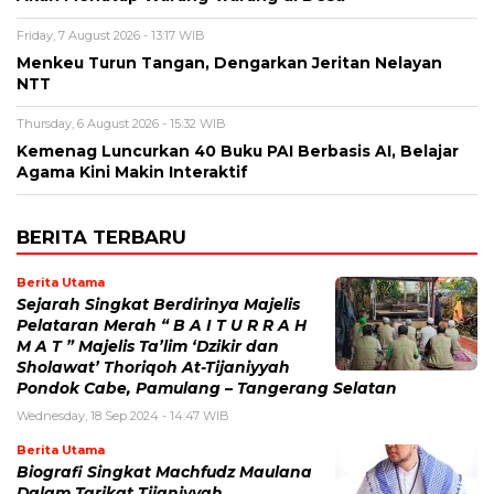
Friday, 7 August 2026 - 13:17 WIB
Menkeu Turun Tangan, Dengarkan Jeritan Nelayan
NTT
Thursday, 6 August 2026 - 15:32 WIB
Kemenag Luncurkan 40 Buku PAI Berbasis AI, Belajar
Agama Kini Makin Interaktif
BERITA TERBARU
Berita Utama
Sejarah Singkat Berdirinya Majelis
Pelataran Merah “ B A I T U R R A H
M A T ” Majelis Ta’lim ‘Dzikir dan
Sholawat’ Thoriqoh At-Tijaniyyah
Pondok Cabe, Pamulang – Tangerang Selatan
Wednesday, 18 Sep 2024 - 14:47 WIB
Berita Utama
Biografi Singkat Machfudz Maulana
Dalam Tarikat Tijaniyyah