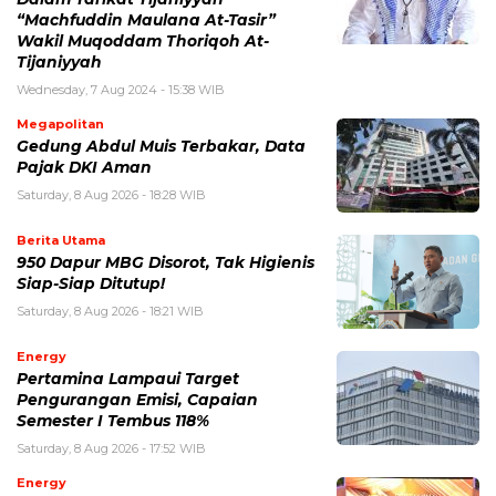
“Machfuddin Maulana At-Tasir”
Wakil Muqoddam Thoriqoh At-
Tijaniyyah
Wednesday, 7 Aug 2024 - 15:38 WIB
Megapolitan
Gedung Abdul Muis Terbakar, Data
Pajak DKI Aman
Saturday, 8 Aug 2026 - 18:28 WIB
Berita Utama
950 Dapur MBG Disorot, Tak Higienis
Siap-Siap Ditutup!
Saturday, 8 Aug 2026 - 18:21 WIB
Energy
Pertamina Lampaui Target
Pengurangan Emisi, Capaian
Semester I Tembus 118%
Saturday, 8 Aug 2026 - 17:52 WIB
Energy