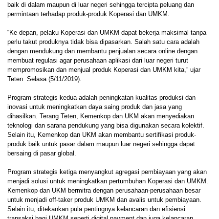
baik di dalam maupun di luar negeri sehingga tercipta peluang dan
permintaan terhadap produk-produk Koperasi dan UMKM.
“Ke depan, pelaku Koperasi dan UMKM dapat bekerja maksimal tanpa
perlu takut produknya tidak bisa dipasarkan. Salah satu cara adalah
dengan mendukung dan membantu penjualan secara online dengan
membuat regulasi agar perusahaan aplikasi dari luar negeri turut
mempromosikan dan menjual produk Koperasi dan UMKM kita,” ujar
Teten Selasa (5/11/2019).
Program strategis kedua adalah peningkatan kualitas produksi dan
inovasi untuk meningkatkan daya saing produk dan jasa yang
dihasilkan. Terang Teten, Kemenkop dan UKM akan menyediakan
teknologi dan sarana pendukung yang bisa digunakan secara kolektif.
Selain itu, Kemenkop dan UKM akan membantu sertifikasi produk-
produk baik untuk pasar dalam maupun luar negeri sehingga dapat
bersaing di pasar global.
Program strategis ketiga menyangkut agregasi pembiayaan yang akan
menjadi solusi untuk meningkatkan pertumbuhan Koperasi dan UMKM.
Kemenkop dan UKM bermitra dengan perusahaan-perusahaan besar
untuk menjadi off-taker produk UMKM dan avalis untuk pembiayaan.
Selain itu, ditekankan pula pentingnya kelancaran dan efisiensi
transaksi bagi UMKM seperti digital payment dan juga kelancaran