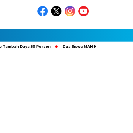
ah Daya 50 Persen
Dua Siswa MAN IC Serpong Wakili RI di Oli