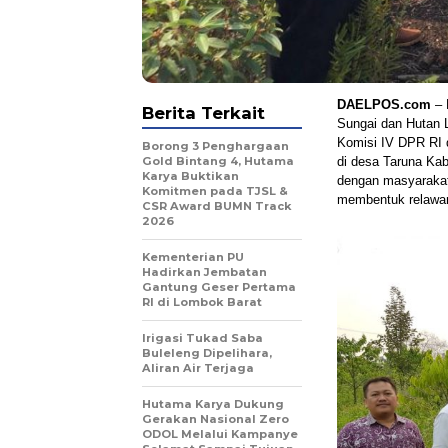
DAELPOS.com
– 
Berita Terkait
Sungai dan Hutan 
Komisi IV DPR RI d
Borong 3 Penghargaan
Gold Bintang 4, Hutama
di desa Taruna Ka
Karya Buktikan
dengan masyarakat
Komitmen pada TJSL &
membentuk relawan 
CSR Award BUMN Track
2026
Kementerian PU
Hadirkan Jembatan
Gantung Geser Pertama
RI di Lombok Barat
Irigasi Tukad Saba
Buleleng Dipelihara,
Aliran Air Terjaga
Hutama Karya Dukung
Gerakan Nasional Zero
ODOL Melalui Kampanye