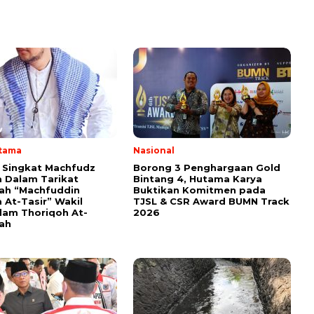
Utama
Nasional
i Singkat Machfudz
Borong 3 Penghargaan Gold
 Dalam Tarikat
Bintang 4, Hutama Karya
yah “Machfuddin
Buktikan Komitmen pada
 At-Tasir” Wakil
TJSL & CSR Award BUMN Track
am Thoriqoh At-
2026
yah