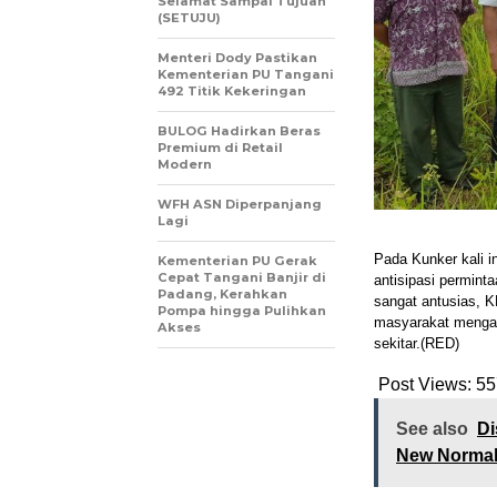
Selamat Sampai Tujuan
(SETUJU)
Menteri Dody Pastikan
Kementerian PU Tangani
492 Titik Kekeringan
BULOG Hadirkan Beras
Premium di Retail
Modern
WFH ASN Diperpanjang
Lagi
Pada Kunker kali i
Kementerian PU Gerak
Cepat Tangani Banjir di
antisipasi permint
Padang, Kerahkan
sangat antusias, 
Pompa hingga Pulihkan
masyarakat mengak
Akses
sekitar.(RED)
Post Views:
55
See also
Di
New Norma