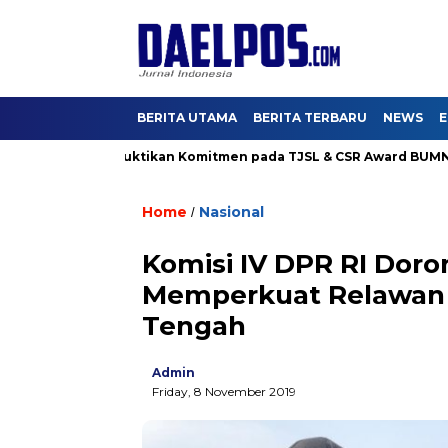
BERITA UTAMA
BERITA TERBARU
NEWS
E
ama Karya Buktikan Komitmen pada TJSL & CSR Award BUMN Track
Home
Nasional
/
Komisi IV DPR RI Dor
Memperkuat Relawan 
Tengah
Admin
Friday, 8 November 2019