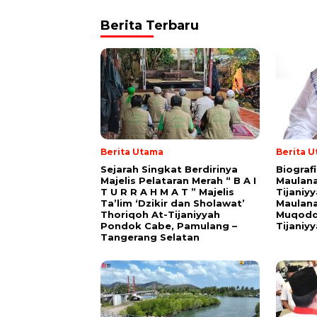
Berita Terbaru
Berita Utama
Berita 
Sejarah Singkat Berdirinya
Biograf
Majelis Pelataran Merah “ B A I
Maulana
T U R R A H M A T ” Majelis
Tijaniy
Ta’lim ‘Dzikir dan Sholawat’
Maulana
Thoriqoh At-Tijaniyyah
Muqodd
Pondok Cabe, Pamulang –
Tijaniy
Tangerang Selatan