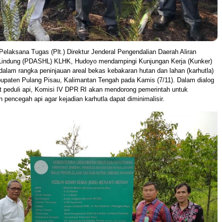
Pelaksana Tugas (Plt.) Direktur Jenderal Pengendalian Daerah Aliran
Lindung (PDASHL) KLHK, Hudoyo mendampingi Kunjungan Kerja (Kunker)
alam rangka peninjauan areal bekas kebakaran hutan dan lahan (karhutla)
bupaten Pulang Pisau, Kalimantan Tengah pada Kamis (7/11). Dalam dialog
 peduli api, Komisi IV DPR RI akan mendorong pemerintah untuk
pencegah api agar kejadian karhutla dapat diminimalisir.