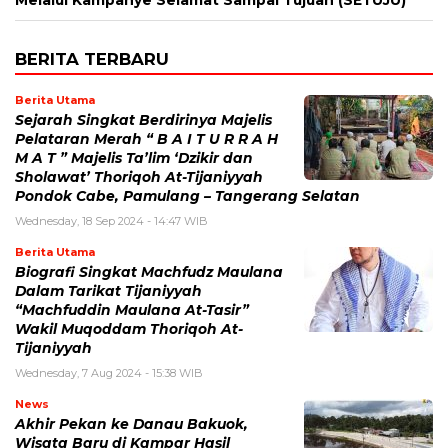
BERITA TERBARU
Berita Utama
Sejarah Singkat Berdirinya Majelis
Pelataran Merah “ B A I T U R R A H
M A T ” Majelis Ta’lim ‘Dzikir dan
Sholawat’ Thoriqoh At-Tijaniyyah
Pondok Cabe, Pamulang – Tangerang Selatan
Wednesday, 18 Sep 2024 - 14:47 WIB
Berita Utama
Biografi Singkat Machfudz Maulana
Dalam Tarikat Tijaniyyah
“Machfuddin Maulana At-Tasir”
Wakil Muqoddam Thoriqoh At-
Tijaniyyah
Wednesday, 7 Aug 2024 - 15:38 WIB
News
Akhir Pekan ke Danau Bakuok,
Wisata Baru di Kampar Hasil