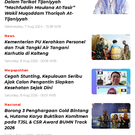
Dalam Tarikat Tijaniyyah
“Machfuddin Maulana At-Tasir”
Wakil Muqoddam Thoriqoh At-
Tijaniyyah
Wednesday, 7 Aug 2024 - 15:38 WIB
News
Kementerian PU Kerahkan Personel
dan Truk Tangki Air Tangani
Karhutla di Kalteng
Saturday, 8 Aug 2026 - 00:06 WIB
Megapolitan
Cegah Stunting, Kepulauan Seribu
Ajak Calon Pengantin Siapkan
Kesehatan Sejak Dini
Saturday, 8 Aug 2026 - 00:01 WIB
Nasional
Borong 3 Penghargaan Gold Bintang
4, Hutama Karya Buktikan Komitmen
pada TJSL & CSR Award BUMN Track
2026