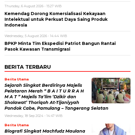
Thursday, 6 August 2026 - 15:27 WIB
Kemendag Dorong Komersialisasi Kekayaan
Intelektual untuk Perkuat Daya Saing Produk
Indonesia
Wednesday, 5 August 2026 - 14:44 WIB
BPKP Minta Tim Ekspedisi Patriot Bangun Rantai
Pasok Kawasan Transmigrasi
BERITA TERBARU
Berita Utama
Sejarah Singkat Berdirinya Majelis
Pelataran Merah “ B A I T U R R A H
M A T ” Majelis Ta’lim ‘Dzikir dan
Sholawat’ Thoriqoh At-Tijaniyyah
Pondok Cabe, Pamulang – Tangerang Selatan
Wednesday, 18 Sep 2024 - 14:47 WIB
Berita Utama
Biografi Singkat Machfudz Maulana