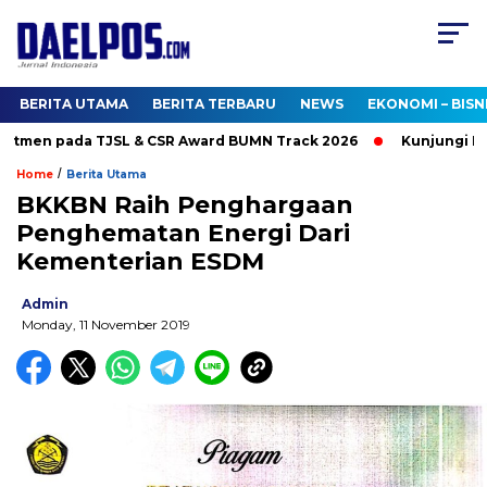
BERITA UTAMA
BERITA TERBARU
NEWS
EKONOMI – BISN
tmen pada TJSL & CSR Award BUMN Track 2026
Kunjungi Boot
/
Home
Berita Utama
BKKBN Raih Penghargaan
Penghematan Energi Dari
Kementerian ESDM
Admin
Monday, 11 November 2019