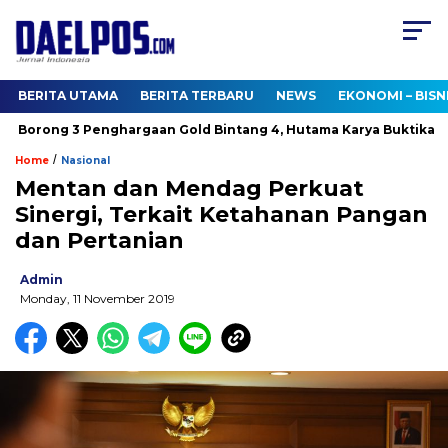
BERITA UTAMA
BERITA TERBARU
NEWS
EKONOMI – BISN
Borong 3 Penghargaan Gold Bintang 4, Hutama Karya Buktikan K
/
Home
Nasional
Mentan dan Mendag Perkuat
Sinergi, Terkait Ketahanan Pangan
dan Pertanian
Admin
Monday, 11 November 2019