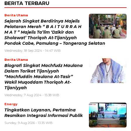
BERITA TERBARU
Berita Utama
Sejarah Singkat Berdirinya Majelis
Pelataran Merah “ B A I T U R R A H
M A T ” Majelis Ta’lim ‘Dzikir dan
Sholawat’ Thoriqoh At-Tijaniyyah
Pondok Cabe, Pamulang – Tangerang Selatan
Wednesday, 18 Sep 2024 - 14:47 WIB
Berita Utama
Biografi Singkat Machfudz Maulana
Dalam Tarikat Tijaniyyah
“Machfuddin Maulana At-Tasir”
Wakil Muqoddam Thoriqoh At-
Tijaniyyah
Wednesday, 7 Aug 2024 - 15:38 WIB
Energy
Tingkatkan Layanan, Pertamina
Resmikan Integrasi Informasi Publik
Sunday, 9 Aug 2026 - 13:35 WIB