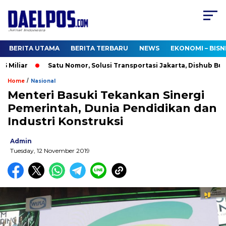
BERITA UTAMA
BERITA TERBARU
NEWS
EKONOMI – BISN
Miliar
Satu Nomor, Solusi Transportasi Jakarta, Dishub Buka C
/
Home
Nasional
Menteri Basuki Tekankan Sinergi
Pemerintah, Dunia Pendidikan dan
Industri Konstruksi
Admin
Tuesday, 12 November 2019