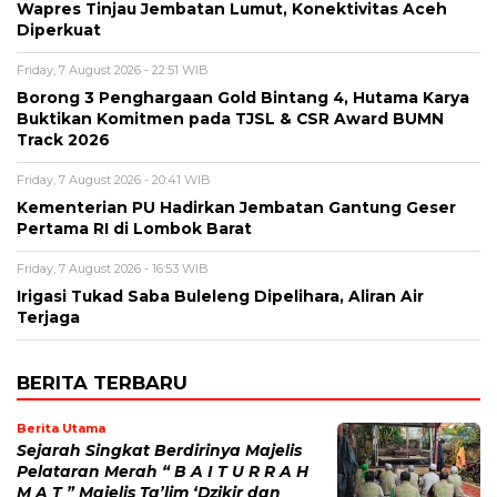
Wapres Tinjau Jembatan Lumut, Konektivitas Aceh
Diperkuat
Friday, 7 August 2026 - 22:51 WIB
Borong 3 Penghargaan Gold Bintang 4, Hutama Karya
Buktikan Komitmen pada TJSL & CSR Award BUMN
Track 2026
Friday, 7 August 2026 - 20:41 WIB
Kementerian PU Hadirkan Jembatan Gantung Geser
Pertama RI di Lombok Barat
Friday, 7 August 2026 - 16:53 WIB
Irigasi Tukad Saba Buleleng Dipelihara, Aliran Air
Terjaga
BERITA TERBARU
Berita Utama
Sejarah Singkat Berdirinya Majelis
Pelataran Merah “ B A I T U R R A H
M A T ” Majelis Ta’lim ‘Dzikir dan