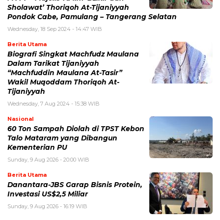
Sholawat’ Thoriqoh At-Tijaniyyah
Pondok Cabe, Pamulang – Tangerang Selatan
Wednesday, 18 Sep 2024 - 14:47 WIB
Berita Utama
Biografi Singkat Machfudz Maulana
Dalam Tarikat Tijaniyyah
“Machfuddin Maulana At-Tasir”
Wakil Muqoddam Thoriqoh At-
Tijaniyyah
Wednesday, 7 Aug 2024 - 15:38 WIB
Nasional
60 Ton Sampah Diolah di TPST Kebon
Talo Mataram yang Dibangun
Kementerian PU
Sunday, 9 Aug 2026 - 20:00 WIB
Berita Utama
Danantara-JBS Garap Bisnis Protein,
Investasi US$2,5 Miliar
Sunday, 9 Aug 2026 - 16:19 WIB