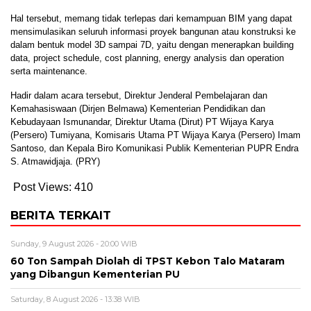
Hal tersebut, memang tidak terlepas dari kemampuan BIM yang dapat
mensimulasikan seluruh informasi proyek bangunan atau konstruksi ke
dalam bentuk model 3D sampai 7D, yaitu dengan menerapkan building
data, project schedule, cost planning, energy analysis dan operation
serta maintenance.
Hadir dalam acara tersebut, Direktur Jenderal Pembelajaran dan
Kemahasiswaan (Dirjen Belmawa) Kementerian Pendidikan dan
Kebudayaan Ismunandar, Direktur Utama (Dirut) PT Wijaya Karya
(Persero) Tumiyana, Komisaris Utama PT Wijaya Karya (Persero) Imam
Santoso, dan Kepala Biro Komunikasi Publik Kementerian PUPR Endra
S. Atmawidjaja. (PRY)
Post Views:
410
BERITA TERKAIT
Sunday, 9 August 2026 - 20:00 WIB
60 Ton Sampah Diolah di TPST Kebon Talo Mataram
yang Dibangun Kementerian PU
Saturday, 8 August 2026 - 13:38 WIB