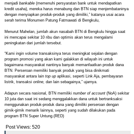
menjadi
bankable
(memenuhi persyaratan bank untuk mendapatkan
kredit usaha), mereka harus menabung dan BTN siap menjembataninya
dengan menyiapkan produk-produk yang dimiliki,” katanya usai acara
serah terima Monumen Patung Fatmawati di Bengkulu,
Menurut Mahelan, jumlah akun nasabah BTN di Bengkulu hingga saat
ini mencapai sekitar 10 ribu dan optimis akan terus mengalami
peningkatan dari jumlah tersebut.
“Kami ingin volume transaksinya terus meningkat sejalan dengan
program promosi yang akan kami galakkan di wilayah ini untuk
bagaimana masyarakat nantinya banyak memanfaatkan produk dana
BTN. Perseroan memiliki banyak produk yang bisa dinikmati
masyarakat antara lain
top up
aplikasi, seperti Link Aja, pembayaran
listrik, transaksi
online,
dan lain sebagainya,” ujarnya.
Adapun secara nasional, BTN memiliki
number of account
(NoA) sekitar
10 juta dan saat ini sedang menggalakkan dana untuk bertranksaksi
menggunakan produk-produk dana yang dimiliki perseroan dengan
gimik-gimik menarik lainnya, seperti yang sudah dilakukan pada
program BTN Super Untung.(RED)
Post Views:
520