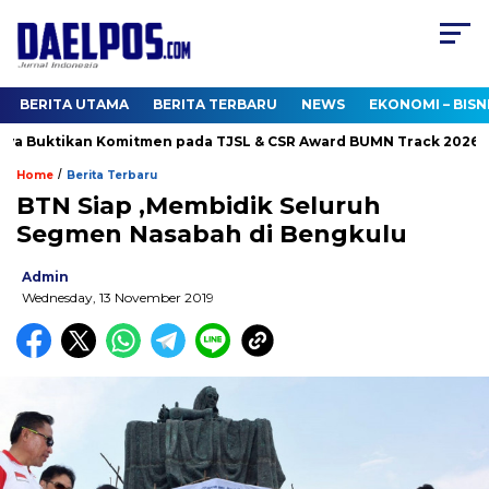
BERITA UTAMA
BERITA TERBARU
NEWS
EKONOMI – BISN
a Buktikan Komitmen pada TJSL & CSR Award BUMN Track 2026
/
Home
Berita Terbaru
BTN Siap ,Membidik Seluruh
Segmen Nasabah di Bengkulu
Admin
Wednesday, 13 November 2019