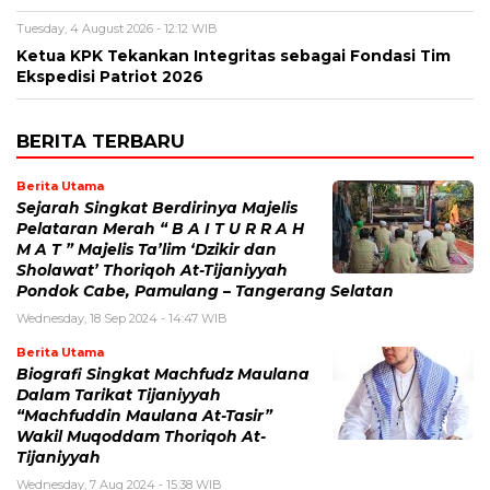
Tuesday, 4 August 2026 - 12:12 WIB
Ketua KPK Tekankan Integritas sebagai Fondasi Tim
Ekspedisi Patriot 2026
BERITA TERBARU
Berita Utama
Sejarah Singkat Berdirinya Majelis
Pelataran Merah “ B A I T U R R A H
M A T ” Majelis Ta’lim ‘Dzikir dan
Sholawat’ Thoriqoh At-Tijaniyyah
Pondok Cabe, Pamulang – Tangerang Selatan
Wednesday, 18 Sep 2024 - 14:47 WIB
Berita Utama
Biografi Singkat Machfudz Maulana
Dalam Tarikat Tijaniyyah
“Machfuddin Maulana At-Tasir”
Wakil Muqoddam Thoriqoh At-
Tijaniyyah
Wednesday, 7 Aug 2024 - 15:38 WIB