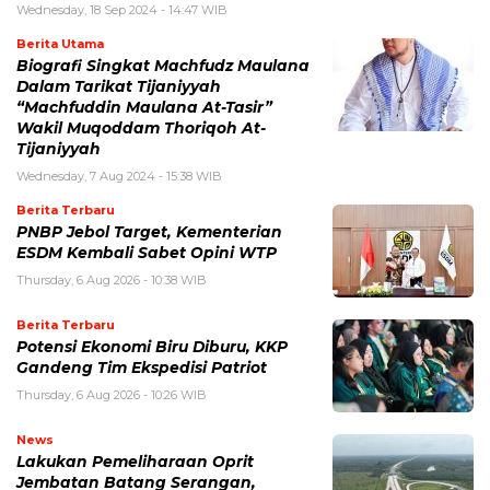
Wednesday, 18 Sep 2024 - 14:47 WIB
Berita Utama
Biografi Singkat Machfudz Maulana
Dalam Tarikat Tijaniyyah
“Machfuddin Maulana At-Tasir”
Wakil Muqoddam Thoriqoh At-
Tijaniyyah
Wednesday, 7 Aug 2024 - 15:38 WIB
Berita Terbaru
PNBP Jebol Target, Kementerian
ESDM Kembali Sabet Opini WTP
Thursday, 6 Aug 2026 - 10:38 WIB
Berita Terbaru
Potensi Ekonomi Biru Diburu, KKP
Gandeng Tim Ekspedisi Patriot
Thursday, 6 Aug 2026 - 10:26 WIB
News
Lakukan Pemeliharaan Oprit
Jembatan Batang Serangan,