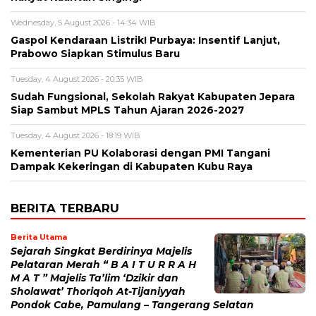
Wednesday, 5 August 2026 - 14:34 WIB
Gaspol Kendaraan Listrik! Purbaya: Insentif Lanjut,
Prabowo Siapkan Stimulus Baru
Tuesday, 4 August 2026 - 20:35 WIB
Sudah Fungsional, Sekolah Rakyat Kabupaten Jepara
Siap Sambut MPLS Tahun Ajaran 2026-2027
Tuesday, 4 August 2026 - 18:19 WIB
Kementerian PU Kolaborasi dengan PMI Tangani
Dampak Kekeringan di Kabupaten Kubu Raya
BERITA TERBARU
Berita Utama
Sejarah Singkat Berdirinya Majelis
Pelataran Merah “ B A I T U R R A H
M A T ” Majelis Ta’lim ‘Dzikir dan
Sholawat’ Thoriqoh At-Tijaniyyah
Pondok Cabe, Pamulang – Tangerang Selatan