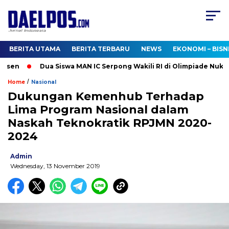
BERITA UTAMA
BERITA TERBARU
NEWS
EKONOMI – BISN
sen
Dua Siswa MAN IC Serpong Wakili RI di Olimpiade Nuklir D
/
Home
Nasional
Dukungan Kemenhub Terhadap
Lima Program Nasional dalam
Naskah Teknokratik RPJMN 2020-
2024
Admin
Wednesday, 13 November 2019