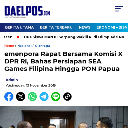
BERITA UTAMA
BERITA TERBARU
NEWS
EKONOMI – BISN
rsen
Dua Siswa MAN IC Serpong Wakili RI di Olimpiade Nuklir 
/
/
Home
Nasional
Olahraga
emenpora Rapat Bersama Komisi X
DPR RI, Bahas Persiapan SEA
Games Filipina Hingga PON Papua
Admin
Wednesday, 13 November 2019