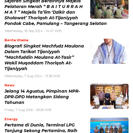
Sejarah Singkat Berdirinya Majelis
Pelataran Merah “ B A I T U R R A H
M A T ” Majelis Ta’lim ‘Dzikir dan
Sholawat’ Thoriqoh At-Tijaniyyah
Pondok Cabe, Pamulang – Tangerang Selatan
Wednesday, 18 Sep 2024 - 14:47 WIB
Berita Utama
Biografi Singkat Machfudz Maulana
Dalam Tarikat Tijaniyyah
“Machfuddin Maulana At-Tasir”
Wakil Muqoddam Thoriqoh At-
Tijaniyyah
Wednesday, 7 Aug 2024 - 15:38 WIB
News
Jelang 14 Agustus, Pimpinan MPR-
DPR-DPD Matangkan Sidang
Tahunan
Friday, 7 Aug 2026 - 09:08 WIB
Energy
Pertama di Dunia, Terminal LPG
Tanjung Sekong Pertamina, Raih