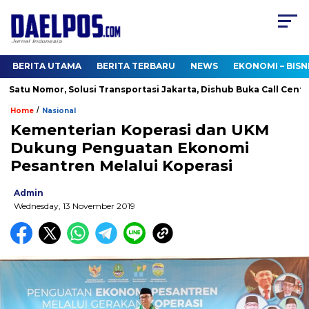
BERITA UTAMA
BERITA TERBARU
NEWS
EKONOMI – BISN
atu Nomor, Solusi Transportasi Jakarta, Dishub Buka Call Center 1
/
Home
Nasional
Kementerian Koperasi dan UKM
Dukung Penguatan Ekonomi
Pesantren Melalui Koperasi
Admin
Wednesday, 13 November 2019