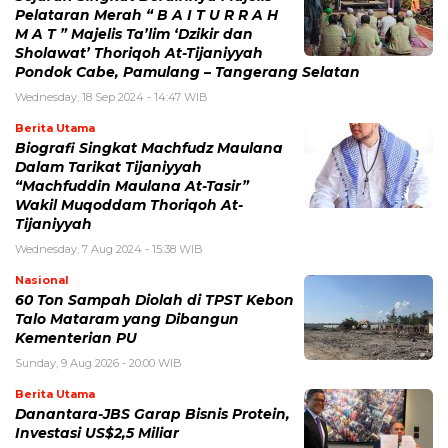
Pelataran Merah “ B A I T U R R A H
M A T ” Majelis Ta’lim ‘Dzikir dan
Sholawat’ Thoriqoh At-Tijaniyyah
Pondok Cabe, Pamulang – Tangerang Selatan
Wednesday, 18 Sep 2024 - 14:47 WIB
Berita Utama
Biografi Singkat Machfudz Maulana
Dalam Tarikat Tijaniyyah
“Machfuddin Maulana At-Tasir”
Wakil Muqoddam Thoriqoh At-
Tijaniyyah
Wednesday, 7 Aug 2024 - 15:38 WIB
Nasional
60 Ton Sampah Diolah di TPST Kebon
Talo Mataram yang Dibangun
Kementerian PU
Sunday, 9 Aug 2026 - 20:00 WIB
Berita Utama
Danantara-JBS Garap Bisnis Protein,
Investasi US$2,5 Miliar