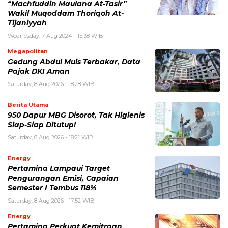
“Machfuddin Maulana At-Tasir”
Wakil Muqoddam Thoriqoh At-
Tijaniyyah
Wednesday, 7 Aug 2024 - 15:38 WIB
Megapolitan
Gedung Abdul Muis Terbakar, Data
Pajak DKI Aman
Saturday, 8 Aug 2026 - 18:28 WIB
Berita Utama
950 Dapur MBG Disorot, Tak Higienis
Siap-Siap Ditutup!
Saturday, 8 Aug 2026 - 18:21 WIB
Energy
Pertamina Lampaui Target
Pengurangan Emisi, Capaian
Semester I Tembus 118%
Saturday, 8 Aug 2026 - 17:52 WIB
Energy
Pertamina Perkuat Kemitraan