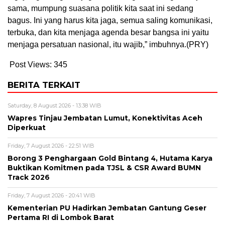
sama, mumpung suasana politik kita saat ini sedang
bagus. Ini yang harus kita jaga, semua saling komunikasi,
terbuka, dan kita menjaga agenda besar bangsa ini yaitu
menjaga persatuan nasional, itu wajib,” imbuhnya.(PRY)
Post Views:
345
BERITA TERKAIT
Saturday, 8 August 2026 - 13:38 WIB
Wapres Tinjau Jembatan Lumut, Konektivitas Aceh
Diperkuat
Friday, 7 August 2026 - 22:51 WIB
Borong 3 Penghargaan Gold Bintang 4, Hutama Karya
Buktikan Komitmen pada TJSL & CSR Award BUMN
Track 2026
Friday, 7 August 2026 - 20:41 WIB
Kementerian PU Hadirkan Jembatan Gantung Geser
Pertama RI di Lombok Barat