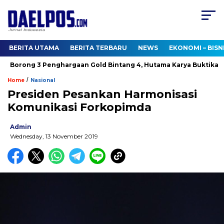
BERITA UTAMA
BERITA TERBARU
NEWS
EKONOMI – BISN
Borong 3 Penghargaan Gold Bintang 4, Hutama Karya Buktikan K
/
Home
Nasional
Presiden Pesankan Harmonisasi
Komunikasi Forkopimda
Admin
Wednesday, 13 November 2019