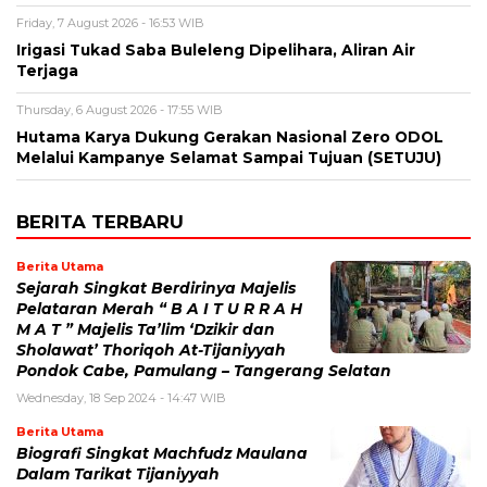
Friday, 7 August 2026 - 16:53 WIB
Irigasi Tukad Saba Buleleng Dipelihara, Aliran Air
Terjaga
Thursday, 6 August 2026 - 17:55 WIB
Hutama Karya Dukung Gerakan Nasional Zero ODOL
Melalui Kampanye Selamat Sampai Tujuan (SETUJU)
BERITA TERBARU
Berita Utama
Sejarah Singkat Berdirinya Majelis
Pelataran Merah “ B A I T U R R A H
M A T ” Majelis Ta’lim ‘Dzikir dan
Sholawat’ Thoriqoh At-Tijaniyyah
Pondok Cabe, Pamulang – Tangerang Selatan
Wednesday, 18 Sep 2024 - 14:47 WIB
Berita Utama
Biografi Singkat Machfudz Maulana
Dalam Tarikat Tijaniyyah