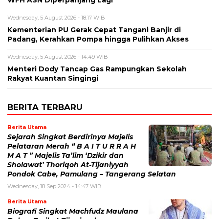
Wednesday, 5 August 2026 - 18:17 WIB
Kementerian PU Gerak Cepat Tangani Banjir di
Padang, Kerahkan Pompa hingga Pulihkan Akses
Wednesday, 5 August 2026 - 14:49 WIB
Menteri Dody Tancap Gas Rampungkan Sekolah
Rakyat Kuantan Singingi
BERITA TERBARU
Berita Utama
Sejarah Singkat Berdirinya Majelis
Pelataran Merah “ B A I T U R R A H
M A T ” Majelis Ta’lim ‘Dzikir dan
Sholawat’ Thoriqoh At-Tijaniyyah
Pondok Cabe, Pamulang – Tangerang Selatan
Wednesday, 18 Sep 2024 - 14:47 WIB
Berita Utama
Biografi Singkat Machfudz Maulana