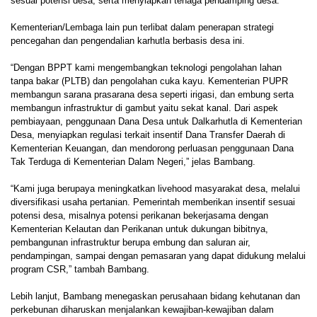
sesuai potensi desa, serta menyiapkan tenaga pendamping desa.
Kementerian/Lembaga lain pun terlibat dalam penerapan strategi
pencegahan dan pengendalian karhutla berbasis desa ini.
“Dengan BPPT kami mengembangkan teknologi pengolahan lahan
tanpa bakar (PLTB) dan pengolahan cuka kayu. Kementerian PUPR
membangun sarana prasarana desa seperti irigasi, dan embung serta
membangun infrastruktur di gambut yaitu sekat kanal. Dari aspek
pembiayaan, penggunaan Dana Desa untuk Dalkarhutla di Kementerian
Desa, menyiapkan regulasi terkait insentif Dana Transfer Daerah di
Kementerian Keuangan, dan mendorong perluasan penggunaan Dana
Tak Terduga di Kementerian Dalam Negeri,” jelas Bambang.
“Kami juga berupaya meningkatkan livehood masyarakat desa, melalui
diversifikasi usaha pertanian. Pemerintah memberikan insentif sesuai
potensi desa, misalnya potensi perikanan bekerjasama dengan
Kementerian Kelautan dan Perikanan untuk dukungan bibitnya,
pembangunan infrastruktur berupa embung dan saluran air,
pendampingan, sampai dengan pemasaran yang dapat didukung melalui
program CSR,” tambah Bambang.
Lebih lanjut, Bambang menegaskan perusahaan bidang kehutanan dan
perkebunan diharuskan menjalankan kewajiban-kewajiban dalam