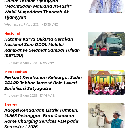
Dalam Tarikat Tijaniyyah
“Machfuddin Maulana At-Tasir”
Wakil Muqoddam Thoriqoh At-
Tijaniyyah
Wednesday, 7 Aug 2024 - 15:38 WIB
Nasional
Hutama Karya Dukung Gerakan
Nasional Zero ODOL Melalui
Kampanye Selamat Sampai Tujuan
(SETUJU)
Thursday, 6 Aug 2026 - 17:55 WIB
Megapolitan
Perkuat Ketahanan Keluarga, Sudin
PPAPP Jakbar Jemput Bola Lewat
Sosialisasi Satyagatra
Thursday, 6 Aug 2026 - 17:46 WIB
Energy
Adopsi Kendaraan Listrik Tumbuh,
21.865 Pelanggan Baru Gunakan
Home Charging Services PLN pada
Semester I 2026