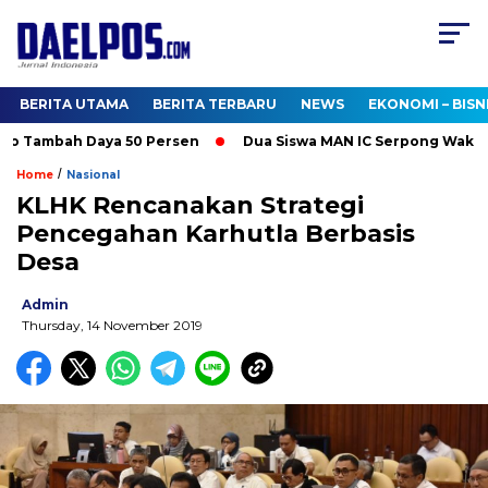
BERITA UTAMA
BERITA TERBARU
NEWS
EKONOMI – BISN
o Tambah Daya 50 Persen
Dua Siswa MAN IC Serpong Wakili RI 
/
Home
Nasional
KLHK Rencanakan Strategi
Pencegahan Karhutla Berbasis
Desa
Admin
Thursday, 14 November 2019