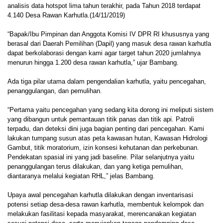
analisis data hotspot lima tahun terakhir, pada Tahun 2018 terdapat
4.140 Desa Rawan Karhutla.(14/11/2019)
“Bapak/Ibu Pimpinan dan Anggota Komisi IV DPR RI khususnya yang
berasal dari Daerah Pemilihan (Dapil) yang masuk desa rawan karhutla
dapat berkolaborasi dengan kami agar target tahun 2020 jumlahnya
menurun hingga 1.200 desa rawan karhutla,” ujar Bambang.
Ada tiga pilar utama dalam pengendalian karhutla, yaitu pencegahan,
penanggulangan, dan pemulihan.
“Pertama yaitu pencegahan yang sedang kita dorong ini meliputi sistem
yang dibangun untuk pemantauan titik panas dan titik api. Patroli
terpadu, dan deteksi dini juga bagian penting dari pencegahan. Kami
lakukan tumpang susun atas peta kawasan hutan, Kawasan Hidrologi
Gambut, titik moratorium, izin konsesi kehutanan dan perkebunan.
Pendekatan spasial ini yang jadi baseline. Pilar selanjutnya yaitu
penanggulangan terus dilakukan, dan yang ketiga pemulihan,
diantaranya melalui kegiatan RHL,” jelas Bambang.
Upaya awal pencegahan karhutla dilakukan dengan inventarisasi
potensi setiap desa-desa rawan karhutla, membentuk kelompok dan
melakukan fasilitasi kepada masyarakat, merencanakan kegiatan