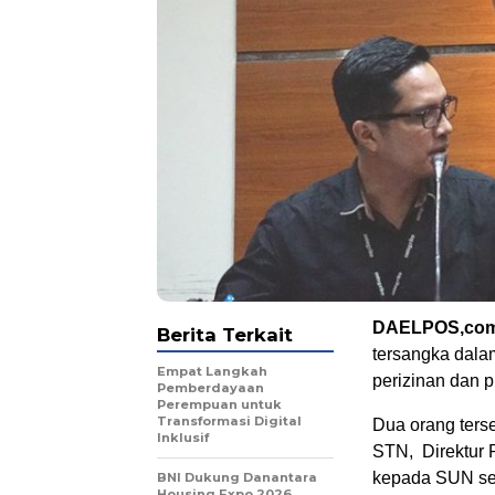
DAELPOS,co
Berita Terkait
tersangka dala
Empat Langkah
perizinan dan p
Pemberdayaan
Perempuan untuk
Transformasi Digital
Dua orang ters
Inklusif
STN, Direktur 
kepada SUN sel
BNI Dukung Danantara
Housing Expo 2026,