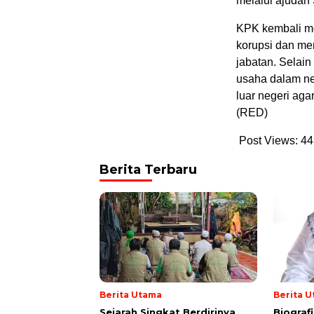
melalui ajuda
KPK kembali me
korupsi dan me
jabatan. Selain
usaha dalam neg
luar negeri aga
(RED)
Post Views:
44
Berita Terbaru
Berita Utama
Berita 
Sejarah Singkat Berdirinya
Biograf