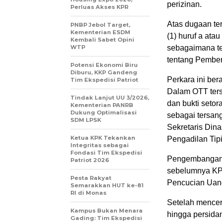
perizinan.
Perluas Akses KPR
Atas dugaan te
PNBP Jebol Target,
Kementerian ESDM
(1) huruf a at
Kembali Sabet Opini
WTP
sebagaimana t
tentang Pember
Potensi Ekonomi Biru
Diburu, KKP Gandeng
Perkara ini ber
Tim Ekspedisi Patriot
Dalam OTT ters
Tindak Lanjut UU 3/2026,
dan bukti setor
Kementerian PANRB
Dukung Optimalisasi
sebagai tersang
SDM LPSK
Sekretaris Din
Ketua KPK Tekankan
Pengadilan Tip
Integritas sebagai
Fondasi Tim Ekspedisi
Pengembangan 
Patriot 2026
sebelumnya KP
Pesta Rakyat
Pencucian Uang
Semarakkan HUT ke-81
RI di Monas
Setelah mencer
Kampus Bukan Menara
hingga persid
Gading: Tim Ekspedisi