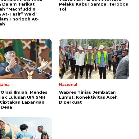
 Dalam Tarikat
Pelaku Kabur Sampai Terobos
yah “Machfuddin
Tol
 At-Tasir” Wakil
am Thoriqoh At-
yah
Utama
Nasional
 Orasi Ilmiah, Mendes
Wapres Tinjau Jembatan
Ajak Lulusan UIN SMH
Lumut, Konektivitas Aceh
 Ciptakan Lapangan
Diperkuat
i Desa