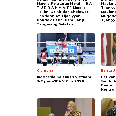
Majelis Pelataran Merah “ B A I
Maulana
T U R R A H M A T ” Majelis
Tijaniy
Ta’lim ‘Dzikir dan Sholawat’
Maulana
Thoriqoh At-Tijaniyyah
Muqodd
Pondok Cabe, Pamulang –
Tijaniy
Tangerang Selatan
Olahraga
Berita 
Indonesia Kalahkan Vietnam
Berikan
3-2 padaSEA V Cup 2026
Yandri 
Banten
Kerja d