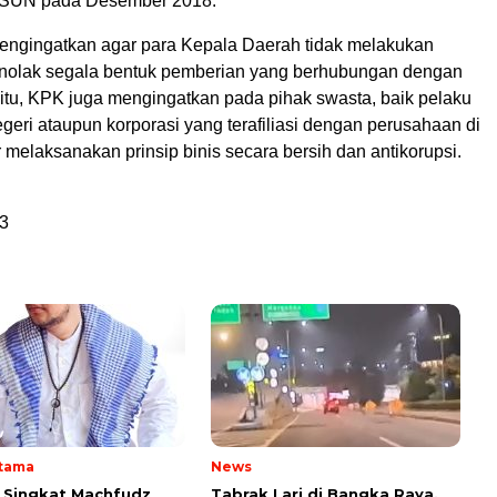
n SUN pada Desember 2018.
ngingatkan agar para Kepala Daerah tidak melakukan
nolak segala bentuk pemberian yang berhubungan dengan
 itu, KPK juga mengingatkan pada pihak swasta, baik pelaku
eri ataupun korporasi yang terafiliasi dengan perusahaan di
r melaksanakan prinsip binis secara bersih dan antikorupsi.
3
Utama
News
i Singkat Machfudz
Tabrak Lari di Bangka Raya,