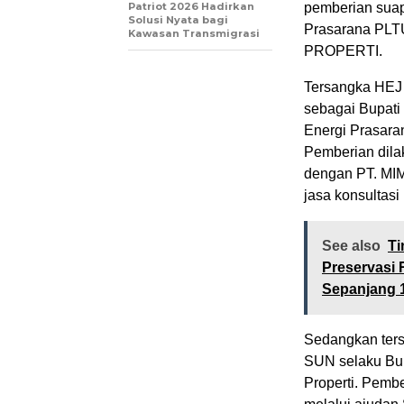
Patriot 2026 Hadirkan
pemberian suap 
Solusi Nyata bagi
Prasarana PLTU
Kawasan Transmigrasi
PROPERTI.
Tersangka HEJ 
sebagai Bupati
Energi Prasara
Pemberian dila
dengan PT. MI
jasa konsultasi
See also
Ti
Preservasi R
Sepanjang 
Sedangkan ters
SUN selaku Bup
Properti. Pemb