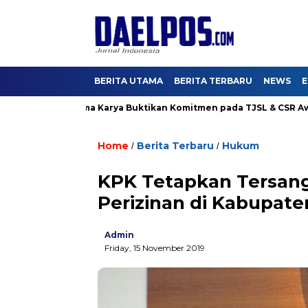
BERITA UTAMA
BERITA TERBARU
NEWS
E
ang 4, Hutama Karya Buktikan Komitmen pada TJSL & CSR Award B
Home
Berita Terbaru
Hukum
/
/
KPK Tetapkan Tersang
Perizinan di Kabupate
Admin
Friday, 15 November 2019