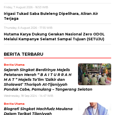
Friday, 7 August 2026 - 16:53 WIB
Irigasi Tukad Saba Buleleng Dipelihara, Aliran Air
Terjaga
Thursday, 6 August 2026 - 17:55 WIB
Hutama Karya Dukung Gerakan Nasional Zero ODOL
Melalui Kampanye Selamat Sampai Tujuan (SETUJU)
BERITA TERBARU
Berita Utama
Sejarah Singkat Berdirinya Majelis
Pelataran Merah “ B A I T U R R A H
M A T ” Majelis Ta’lim ‘Dzikir dan
Sholawat’ Thoriqoh At-Tijaniyyah
Pondok Cabe, Pamulang – Tangerang Selatan
Wednesday, 18 Sep 2024 - 14:47 WIB
Berita Utama
Biografi Singkat Machfudz Maulana
Dalam Tarikat Tijaniyyah