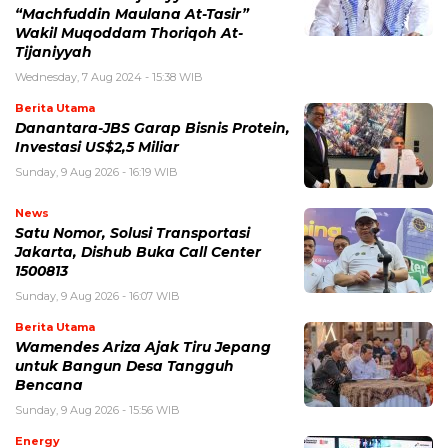
“Machfuddin Maulana At-Tasir”
Wakil Muqoddam Thoriqoh At-
Tijaniyyah
Wednesday, 7 Aug 2024 - 15:38 WIB
Berita Utama
Danantara-JBS Garap Bisnis Protein,
Investasi US$2,5 Miliar
Sunday, 9 Aug 2026 - 16:19 WIB
News
Satu Nomor, Solusi Transportasi
Jakarta, Dishub Buka Call Center
1500813
Sunday, 9 Aug 2026 - 16:07 WIB
Berita Utama
Wamendes Ariza Ajak Tiru Jepang
untuk Bangun Desa Tangguh
Bencana
Sunday, 9 Aug 2026 - 15:56 WIB
Energy