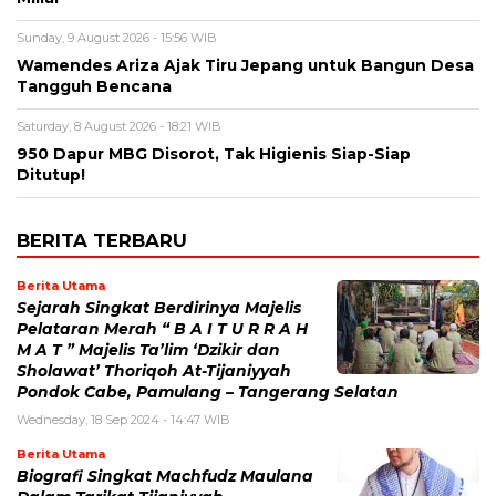
Sunday, 9 August 2026 - 15:56 WIB
Wamendes Ariza Ajak Tiru Jepang untuk Bangun Desa
Tangguh Bencana
Saturday, 8 August 2026 - 18:21 WIB
950 Dapur MBG Disorot, Tak Higienis Siap-Siap
Ditutup!
BERITA TERBARU
Berita Utama
Sejarah Singkat Berdirinya Majelis
Pelataran Merah “ B A I T U R R A H
M A T ” Majelis Ta’lim ‘Dzikir dan
Sholawat’ Thoriqoh At-Tijaniyyah
Pondok Cabe, Pamulang – Tangerang Selatan
Wednesday, 18 Sep 2024 - 14:47 WIB
Berita Utama
Biografi Singkat Machfudz Maulana