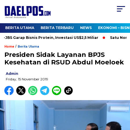
BERITA UTAMA
BERITA TERBARU
NEWS
EKONOMI – BISN
S Garap Bisnis Protein, Investasi US$2,5 Miliar
Satu Nomor, S
/
Home
Berita Utama
Presiden Sidak Layanan BPJS
Kesehatan di RSUD Abdul Moeloek
Admin
Friday, 15 November 2019