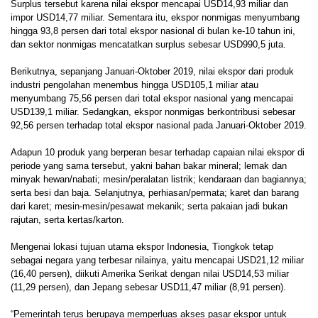
Surplus tersebut karena nilai ekspor mencapai USD14,93 miliar dan
impor USD14,77 miliar. Sementara itu, ekspor nonmigas menyumbang
hingga 93,8 persen dari total ekspor nasional di bulan ke-10 tahun ini,
dan sektor nonmigas mencatatkan surplus sebesar USD990,5 juta.
Berikutnya, sepanjang Januari-Oktober 2019, nilai ekspor dari produk
industri pengolahan menembus hingga USD105,1 miliar atau
menyumbang 75,56 persen dari total ekspor nasional yang mencapai
USD139,1 miliar. Sedangkan, ekspor nonmigas berkontribusi sebesar
92,56 persen terhadap total ekspor nasional pada Januari-Oktober 2019.
Adapun 10 produk yang berperan besar terhadap capaian nilai ekspor di
periode yang sama tersebut, yakni bahan bakar mineral; lemak dan
minyak hewan/nabati; mesin/peralatan listrik; kendaraan dan bagiannya;
serta besi dan baja. Selanjutnya, perhiasan/permata; karet dan barang
dari karet; mesin-mesin/pesawat mekanik; serta pakaian jadi bukan
rajutan, serta kertas/karton.
Mengenai lokasi tujuan utama ekspor Indonesia, Tiongkok tetap
sebagai negara yang terbesar nilainya, yaitu mencapai USD21,12 miliar
(16,40 persen), diikuti Amerika Serikat dengan nilai USD14,53 miliar
(11,29 persen), dan Jepang sebesar USD11,47 miliar (8,91 persen).
“Pemerintah terus berupaya memperluas akses pasar ekspor untuk