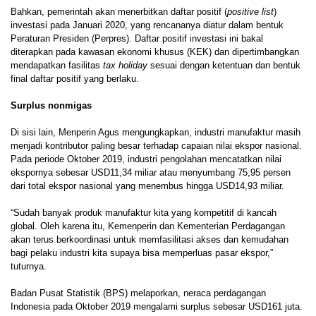
Bahkan, pemerintah akan menerbitkan daftar positif (
positive list
)
investasi pada Januari 2020, yang rencananya diatur dalam bentuk
Peraturan Presiden (Perpres). Daftar positif investasi ini bakal
diterapkan pada kawasan ekonomi khusus (KEK) dan dipertimbangkan
mendapatkan fasilitas
tax holiday
sesuai dengan ketentuan dan bentuk
final daftar positif yang berlaku.
Surplus nonmigas
Di sisi lain, Menperin Agus mengungkapkan, industri manufaktur masih
menjadi kontributor paling besar terhadap capaian nilai ekspor nasional.
Pada periode Oktober 2019, industri pengolahan mencatatkan nilai
ekspornya sebesar USD11,34 miliar atau menyumbang 75,95 persen
dari total ekspor nasional yang menembus hingga USD14,93 miliar.
“Sudah banyak produk manufaktur kita yang kompetitif di kancah
global. Oleh karena itu, Kemenperin dan Kementerian Perdagangan
akan terus berkoordinasi untuk memfasilitasi akses dan kemudahan
bagi pelaku industri kita supaya bisa memperluas pasar ekspor,”
tuturnya.
Badan Pusat Statistik (BPS) melaporkan, neraca perdagangan
Indonesia pada Oktober 2019 mengalami surplus sebesar USD161 juta.