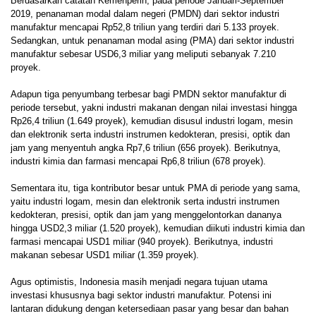
Berdasarkan catatan Kemenperin, pada periode Januari-September
2019, penanaman modal dalam negeri (PMDN) dari sektor industri
manufaktur mencapai Rp52,8 triliun yang terdiri dari 5.133 proyek.
Sedangkan, untuk penanaman modal asing (PMA) dari sektor industri
manufaktur sebesar USD6,3 miliar yang meliputi sebanyak 7.210
proyek.
Adapun tiga penyumbang terbesar bagi PMDN sektor manufaktur di
periode tersebut, yakni industri makanan dengan nilai investasi hingga
Rp26,4 triliun (1.649 proyek), kemudian disusul industri logam, mesin
dan elektronik serta industri instrumen kedokteran, presisi, optik dan
jam yang menyentuh angka Rp7,6 triliun (656 proyek). Berikutnya,
industri kimia dan farmasi mencapai Rp6,8 triliun (678 proyek).
Sementara itu, tiga kontributor besar untuk PMA di periode yang sama,
yaitu industri logam, mesin dan elektronik serta industri instrumen
kedokteran, presisi, optik dan jam yang menggelontorkan dananya
hingga USD2,3 miliar (1.520 proyek), kemudian diikuti industri kimia dan
farmasi mencapai USD1 miliar (940 proyek). Berikutnya, industri
makanan sebesar USD1 miliar (1.359 proyek).
Agus optimistis, Indonesia masih menjadi negara tujuan utama
investasi khususnya bagi sektor industri manufaktur. Potensi ini
lantaran didukung dengan ketersediaan pasar yang besar dan bahan