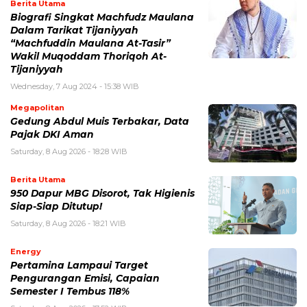
Berita Utama
Biografi Singkat Machfudz Maulana
Dalam Tarikat Tijaniyyah
“Machfuddin Maulana At-Tasir”
Wakil Muqoddam Thoriqoh At-
Tijaniyyah
Wednesday, 7 Aug 2024 - 15:38 WIB
Megapolitan
Gedung Abdul Muis Terbakar, Data
Pajak DKI Aman
Saturday, 8 Aug 2026 - 18:28 WIB
Berita Utama
950 Dapur MBG Disorot, Tak Higienis
Siap-Siap Ditutup!
Saturday, 8 Aug 2026 - 18:21 WIB
Energy
Pertamina Lampaui Target
Pengurangan Emisi, Capaian
Semester I Tembus 118%