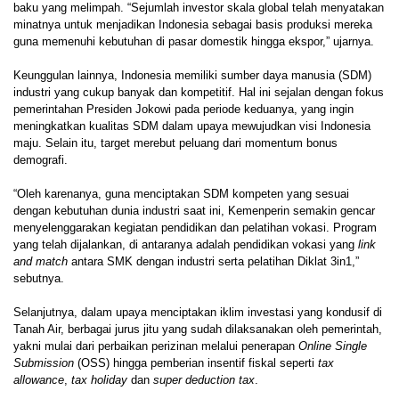
baku yang melimpah. “Sejumlah investor skala global telah menyatakan
minatnya untuk menjadikan Indonesia sebagai basis produksi mereka
guna memenuhi kebutuhan di pasar domestik hingga ekspor,” ujarnya.
Keunggulan lainnya, Indonesia memiliki sumber daya manusia (SDM)
industri yang cukup banyak dan kompetitif. Hal ini sejalan dengan fokus
pemerintahan Presiden Jokowi pada periode keduanya, yang ingin
meningkatkan kualitas SDM dalam upaya mewujudkan visi Indonesia
maju. Selain itu, target merebut peluang dari momentum bonus
demografi.
“Oleh karenanya, guna menciptakan SDM kompeten yang sesuai
dengan kebutuhan dunia industri saat ini, Kemenperin semakin gencar
menyelenggarakan kegiatan pendidikan dan pelatihan vokasi. Program
yang telah dijalankan, di antaranya adalah pendidikan vokasi yang
link
and match
antara SMK dengan industri serta pelatihan Diklat 3in1,”
sebutnya.
Selanjutnya, dalam upaya menciptakan iklim investasi yang kondusif di
Tanah Air, berbagai jurus jitu yang sudah dilaksanakan oleh pemerintah,
yakni mulai dari perbaikan perizinan melalui penerapan
Online Single
Submission
(OSS) hingga pemberian insentif fiskal seperti
tax
allowance
,
tax holiday
dan
super deduction tax
.