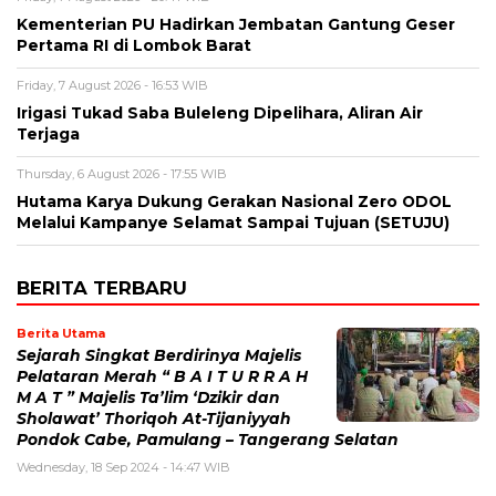
Kementerian PU Hadirkan Jembatan Gantung Geser
Pertama RI di Lombok Barat
Friday, 7 August 2026 - 16:53 WIB
Irigasi Tukad Saba Buleleng Dipelihara, Aliran Air
Terjaga
Thursday, 6 August 2026 - 17:55 WIB
Hutama Karya Dukung Gerakan Nasional Zero ODOL
Melalui Kampanye Selamat Sampai Tujuan (SETUJU)
BERITA TERBARU
Berita Utama
Sejarah Singkat Berdirinya Majelis
Pelataran Merah “ B A I T U R R A H
M A T ” Majelis Ta’lim ‘Dzikir dan
Sholawat’ Thoriqoh At-Tijaniyyah
Pondok Cabe, Pamulang – Tangerang Selatan
Wednesday, 18 Sep 2024 - 14:47 WIB