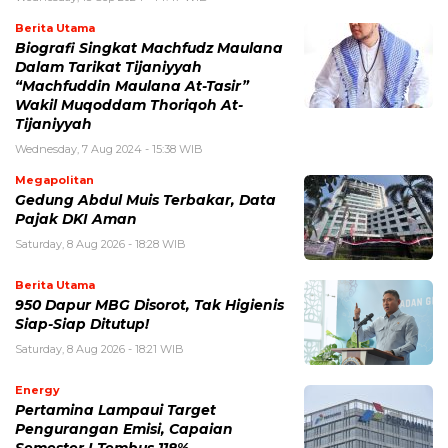
Berita Utama
Biografi Singkat Machfudz Maulana
Dalam Tarikat Tijaniyyah
“Machfuddin Maulana At-Tasir”
Wakil Muqoddam Thoriqoh At-
Tijaniyyah
Wednesday, 7 Aug 2024 - 15:38 WIB
Megapolitan
Gedung Abdul Muis Terbakar, Data
Pajak DKI Aman
Saturday, 8 Aug 2026 - 18:28 WIB
Berita Utama
950 Dapur MBG Disorot, Tak Higienis
Siap-Siap Ditutup!
Saturday, 8 Aug 2026 - 18:21 WIB
Energy
Pertamina Lampaui Target
Pengurangan Emisi, Capaian
Semester I Tembus 118%