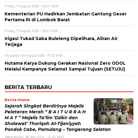
Friday, 7 August 2026 - 20:41 WIB
Kementerian PU Hadirkan Jembatan Gantung Geser
Pertama RI di Lombok Barat
Friday, 7 August 2026 - 16:53 WIB
Irigasi Tukad Saba Buleleng Dipelihara, Aliran Air
Terjaga
Thursday, 6 August 2026 - 17:55 WIB
Hutama Karya Dukung Gerakan Nasional Zero ODOL
Melalui Kampanye Selamat Sampai Tujuan (SETUJU)
BERITA TERBARU
Berita Utama
Sejarah Singkat Berdirinya Majelis
Pelataran Merah “ B A I T U R R A H
M A T ” Majelis Ta’lim ‘Dzikir dan
Sholawat’ Thoriqoh At-Tijaniyyah
Pondok Cabe, Pamulang – Tangerang Selatan
Wednesday, 18 Sep 2024 - 14:47 WIB