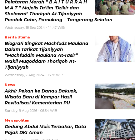
Pelataran Merah “ B A I T U R R A H
M A T ” Majelis Ta’lim ‘Dzikir dan
Sholawat’ Thoriqoh At-Tijaniyyah
Pondok Cabe, Pamulang – Tangerang Selatan
Wednesday, 18 Sep 2024 - 14:47 WIB
Berita Utama
Biografi Singkat Machfudz Maulana
Dalam Tarikat Tijaniyyah
“Machfuddin Maulana At-Tasir”
Wakil Muqoddam Thoriqoh At-
Tijaniyyah
Wednesday, 7 Aug 2024 - 15:38 WIB
News
Akhir Pekan ke Danau Bakuok,
Wisata Baru di Kampar Hasil
Revitalisasi Kementerian PU
Sunday, 9 Aug 2026 - 06:54 WIB
Megapolitan
Gedung Abdul Muis Terbakar, Data
Pajak DKI Aman