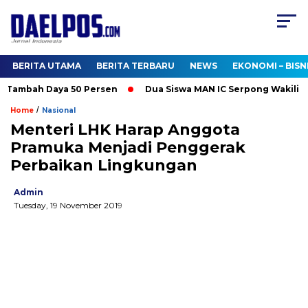
BERITA UTAMA
BERITA TERBARU
NEWS
EKONOMI – BISN
ambah Daya 50 Persen
Dua Siswa MAN IC Serpong Wakili RI di 
/
Home
Nasional
Menteri LHK Harap Anggota
Pramuka Menjadi Penggerak
Perbaikan Lingkungan
Admin
Tuesday, 19 November 2019