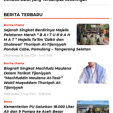
BERITA TERBARU
Berita Utama
Sejarah Singkat Berdirinya Majelis
Pelataran Merah “ B A I T U R R A H
M A T ” Majelis Ta’lim ‘Dzikir dan
Sholawat’ Thoriqoh At-Tijaniyyah
Pondok Cabe, Pamulang – Tangerang Selatan
Wednesday, 18 Sep 2024 - 14:47 WIB
Berita Utama
Biografi Singkat Machfudz Maulana
Dalam Tarikat Tijaniyyah
“Machfuddin Maulana At-Tasir”
Wakil Muqoddam Thoriqoh At-
Tijaniyyah
Wednesday, 7 Aug 2024 - 15:38 WIB
News
Kementerian PU Salurkan 18.000 Liter
Air dan 9 Pompa ke Aceh Besar