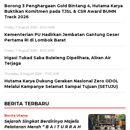
Borong 3 Penghargaan Gold Bintang 4, Hutama Karya
Buktikan Komitmen pada TJSL & CSR Award BUMN
Track 2026
Friday, 7 August 2026 - 20:41 WIB
Kementerian PU Hadirkan Jembatan Gantung Geser
Pertama RI di Lombok Barat
Friday, 7 August 2026 - 16:53 WIB
Irigasi Tukad Saba Buleleng Dipelihara, Aliran Air
Terjaga
Thursday, 6 August 2026 - 17:55 WIB
Hutama Karya Dukung Gerakan Nasional Zero ODOL
Melalui Kampanye Selamat Sampai Tujuan (SETUJU)
BERITA TERBARU
Berita Utama
Sejarah Singkat Berdirinya Majelis
Pelataran Merah “ B A I T U R R A H