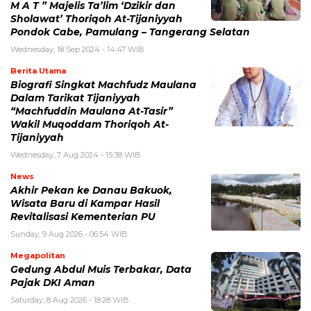
M A T ” Majelis Ta’lim ‘Dzikir dan
Sholawat’ Thoriqoh At-Tijaniyyah
Pondok Cabe, Pamulang – Tangerang Selatan
Wednesday, 18 Sep 2024 - 14:47 WIB
Berita Utama
Biografi Singkat Machfudz Maulana
Dalam Tarikat Tijaniyyah
“Machfuddin Maulana At-Tasir”
Wakil Muqoddam Thoriqoh At-
Tijaniyyah
Wednesday, 7 Aug 2024 - 15:38 WIB
News
Akhir Pekan ke Danau Bakuok,
Wisata Baru di Kampar Hasil
Revitalisasi Kementerian PU
Sunday, 9 Aug 2026 - 06:54 WIB
Megapolitan
Gedung Abdul Muis Terbakar, Data
Pajak DKI Aman
Saturday, 8 Aug 2026 - 18:28 WIB