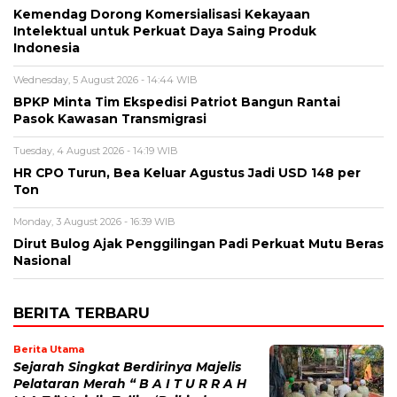
Kemendag Dorong Komersialisasi Kekayaan
Intelektual untuk Perkuat Daya Saing Produk
Indonesia
Wednesday, 5 August 2026 - 14:44 WIB
BPKP Minta Tim Ekspedisi Patriot Bangun Rantai
Pasok Kawasan Transmigrasi
Tuesday, 4 August 2026 - 14:19 WIB
HR CPO Turun, Bea Keluar Agustus Jadi USD 148 per
Ton
Monday, 3 August 2026 - 16:39 WIB
Dirut Bulog Ajak Penggilingan Padi Perkuat Mutu Beras
Nasional
BERITA TERBARU
Berita Utama
Sejarah Singkat Berdirinya Majelis
Pelataran Merah “ B A I T U R R A H