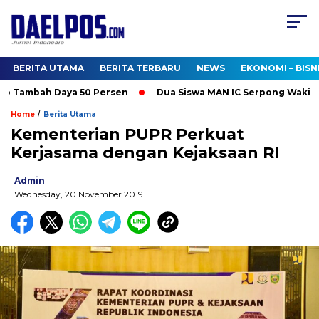
BERITA UTAMA
BERITA TERBARU
NEWS
EKONOMI – BISN
 Tambah Daya 50 Persen
Dua Siswa MAN IC Serpong Wakili RI d
/
Home
Berita Utama
Kementerian PUPR Perkuat
Kerjasama dengan Kejaksaan RI
Admin
Wednesday, 20 November 2019