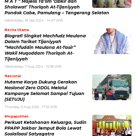
M A T ” Majelis Ta’lim ‘Dzikir dan
Sholawat’ Thoriqoh At-Tijaniyyah
Pondok Cabe, Pamulang – Tangerang Selatan
Wednesday, 18 Sep 2024 - 14:47 WIB
Berita Utama
Biografi Singkat Machfudz Maulana
Dalam Tarikat Tijaniyyah
“Machfuddin Maulana At-Tasir”
Wakil Muqoddam Thoriqoh At-
Tijaniyyah
Wednesday, 7 Aug 2024 - 15:38 WIB
Nasional
Hutama Karya Dukung Gerakan
Nasional Zero ODOL Melalui
Kampanye Selamat Sampai Tujuan
(SETUJU)
Thursday, 6 Aug 2026 - 17:55 WIB
Megapolitan
Perkuat Ketahanan Keluarga, Sudin
PPAPP Jakbar Jemput Bola Lewat
Sosialisasi Satyagatra