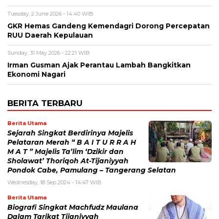
Tuesday, 2 June 2026 - 14:40 WIB
GKR Hemas Gandeng Kemendagri Dorong Percepatan
RUU Daerah Kepulauan
Sunday, 31 May 2026 - 22:21 WIB
Irman Gusman Ajak Perantau Lambah Bangkitkan
Ekonomi Nagari
BERITA TERBARU
Berita Utama
Sejarah Singkat Berdirinya Majelis
Pelataran Merah “ B A I T U R R A H
M A T ” Majelis Ta’lim ‘Dzikir dan
Sholawat’ Thoriqoh At-Tijaniyyah
Pondok Cabe, Pamulang – Tangerang Selatan
Wednesday, 18 Sep 2024 - 14:47 WIB
Berita Utama
Biografi Singkat Machfudz Maulana
Dalam Tarikat Tijaniyyah