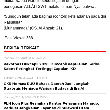
mulia.”Sabda Nabi tersebut sejalan dengan
penegasan ALLÁH SWT melalui firman-Nya, bahwa :
“Sungguh telah ada bagimu (contoh) keteladanan pada diri
Rasulullah
(Muhammad).” (QS. Al Ahzab; 21).
Post Views:
338
BERITA TERKAIT
Monday, 3 August 2026 - 16:20 WIB
Rakornas Dukcapil 2026, Dukcapil Kepulauan Seribu
Sabet Peringkat Tertinggi Capaian IKD
Sunday, 2 August 2026 - 18:19 WIB
GKR Hemas: RUU Bahasa Daerah Jadi Langkah
Strategis Menjaga Warisan Budaya di Era AI
Monday, 20 July 2026 - 22:10 WIB
PLN Icon Plus Resmikan Kantor Pelayanan Manado,
Perkuat Jangkauan Layanan di Sulawesi Utara