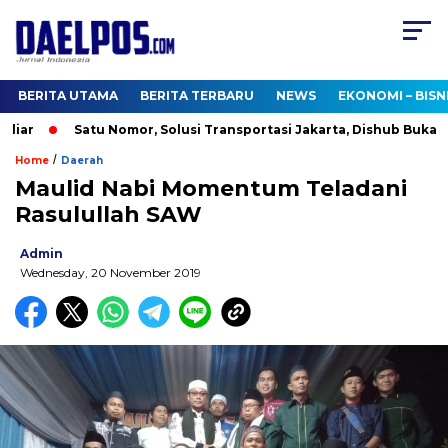
BERITA UTAMA
BERITA TERBARU
NEWS
EKONOMI – BISN
ar
Satu Nomor, Solusi Transportasi Jakarta, Dishub Buka Call
/
Home
Daerah
Maulid Nabi Momentum Teladani
Rasulullah SAW
Admin
Wednesday, 20 November 2019