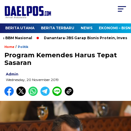
BERITA UTAMA
BERITA TERBARU
NEWS
EKONOMI – BISN
 BBM Nasional
Danantara-JBS Garap Bisnis Protein, Investasi U
/
Home
Politik
Program Kemendes Harus Tepat
Sasaran
Admin
Wednesday, 20 November 2019