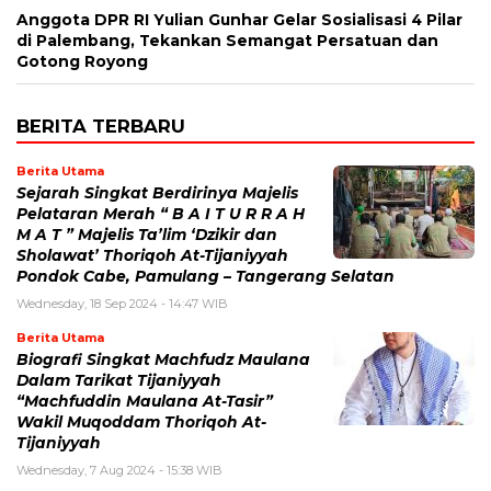
Anggota DPR RI Yulian Gunhar Gelar Sosialisasi 4 Pilar
di Palembang, Tekankan Semangat Persatuan dan
Gotong Royong
BERITA TERBARU
Berita Utama
Sejarah Singkat Berdirinya Majelis
Pelataran Merah “ B A I T U R R A H
M A T ” Majelis Ta’lim ‘Dzikir dan
Sholawat’ Thoriqoh At-Tijaniyyah
Pondok Cabe, Pamulang – Tangerang Selatan
Wednesday, 18 Sep 2024 - 14:47 WIB
Berita Utama
Biografi Singkat Machfudz Maulana
Dalam Tarikat Tijaniyyah
“Machfuddin Maulana At-Tasir”
Wakil Muqoddam Thoriqoh At-
Tijaniyyah
Wednesday, 7 Aug 2024 - 15:38 WIB