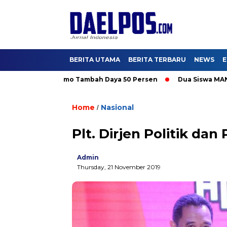
BERITA UTAMA
BERITA TERBARU
NEWS
E
, Nikmati Promo Tambah Daya 50 Persen
Dua Siswa MAN IC Ser
Home
Nasional
/
Plt. Dirjen Politik da
Admin
Thursday, 21 November 2019