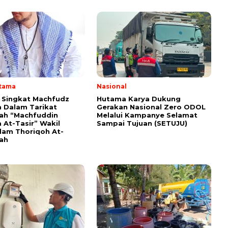
Utama
Nasional
i Singkat Machfudz
Hutama Karya Dukung
 Dalam Tarikat
Gerakan Nasional Zero ODOL
yah “Machfuddin
Melalui Kampanye Selamat
 At-Tasir” Wakil
Sampai Tujuan (SETUJU)
am Thoriqoh At-
yah