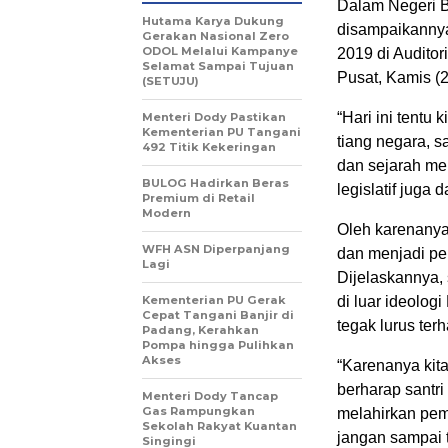
Dalam Negeri Ba
Hutama Karya Dukung
disampaikannya
Gerakan Nasional Zero
ODOL Melalui Kampanye
2019 di Audito
Selamat Sampai Tujuan
Pusat, Kamis (2
(SETUJU)
“Hari ini tentu
Menteri Dody Pastikan
Kementerian PU Tangani
tiang negara, s
492 Titik Kekeringan
dan sejarah mem
BULOG Hadirkan Beras
legislatif juga 
Premium di Retail
Modern
Oleh karenanya
WFH ASN Diperpanjang
dan menjadi p
Lagi
Dijelaskannya,
Kementerian PU Gerak
di luar ideolog
Cepat Tangani Banjir di
tegak lurus ter
Padang, Kerahkan
Pompa hingga Pulihkan
Akses
“Karenanya kit
berharap santr
Menteri Dody Tancap
Gas Rampungkan
melahirkan pem
Sekolah Rakyat Kuantan
jangan sampai 
Singingi