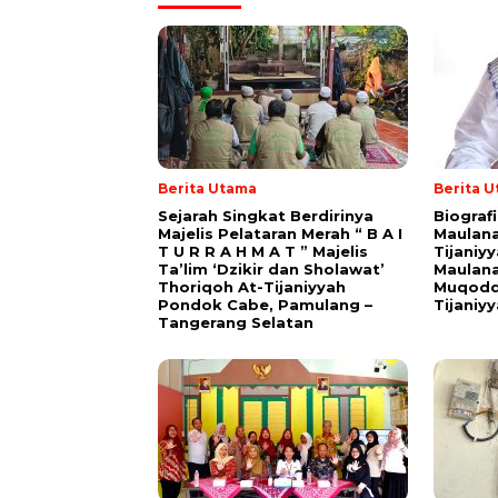
Berita Utama
Berita 
Sejarah Singkat Berdirinya
Biograf
Majelis Pelataran Merah “ B A I
Maulana
T U R R A H M A T ” Majelis
Tijaniy
Ta’lim ‘Dzikir dan Sholawat’
Maulana
Thoriqoh At-Tijaniyyah
Muqodd
Pondok Cabe, Pamulang –
Tijaniy
Tangerang Selatan