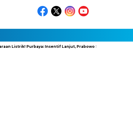
strik! Purbaya: Insentif Lanjut, Prabowo Siapkan Stimulus Baru