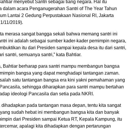
htiar menyebut Santri sebagai tiang negara. Hal itu
 dalam acara Penganugerahan Santri of The Year Tahun
rium Lantai 2 Gedung Perpustakaan Nasional RI, Jakarta
1/11/2019).
 kita merasa sangat bangga sekali bahwa memang santri ini
antri ini adalah sebagai sumber kader-kader pemimpin negara,
buktikan itu dari Presiden sampai kepala desa itu dari santri,
dari santri, semuanya santri,” kata Bahtiar.
, Bahtiar berharap para santri mampu membangun bangsa
emimpin bangsa yang dapat menghadapi tantangan zaman.
 salah satu tantangan bangsa era kini yakni pemahaman yang
i Pancasila, sehingga diharapkan para santri mampu bertahan
hadap ideologi Pancasila dan setia pada NKRI.
a dihadapkan pada tantangan masa depan, tentu kita sangat
i yang sudah hebat ini membangun bangsa kita dan banyak
impin dari Presiden sampai Ketua RT, Kepala Kampung, itu
tercemar, apalagi kita dihadapkan dengan pertarungan