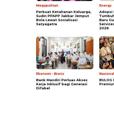
Megapolitan
Energy
Perkuat Ketahanan Keluarga,
Adopsi 
Sudin PPAPP Jakbar Jemput
Tumbuh
Bola Lewat Sosialisasi
Baru G
Satyagatra
Service
2026
Ekonomi - Bisnis
Nasiona
Bank Mandiri Perluas Akses
BULOG 
Kerja Inklusif bagi Generasi
Premium
Difabel