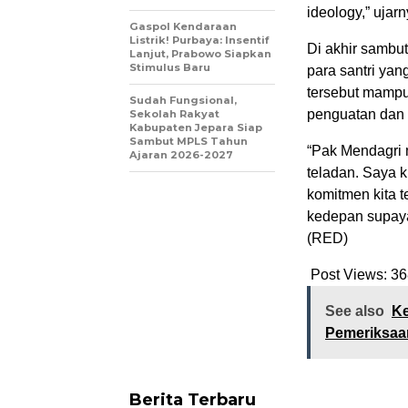
ideology,” ujarn
Gaspol Kendaraan
Listrik! Purbaya: Insentif
Di akhir sambu
Lanjut, Prabowo Siapkan
Stimulus Baru
para santri ya
tersebut mampu
Sudah Fungsional,
penguatan dan 
Sekolah Rakyat
Kabupaten Jepara Siap
Sambut MPLS Tahun
“Pak Mendagri 
Ajaran 2026-2027
teladan. Saya k
komitmen kita 
kedepan supaya
(RED)
Post Views:
36
See also
Ke
Pemeriksaan
Berita Terbaru