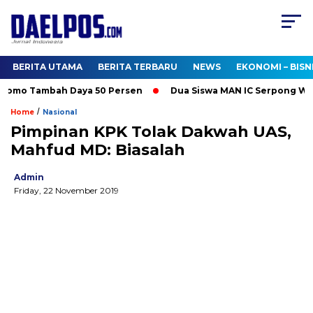
BERITA UTAMA
BERITA TERBARU
NEWS
EKONOMI – BISN
romo Tambah Daya 50 Persen
Dua Siswa MAN IC Serpong Wakili
/
Home
Nasional
Pimpinan KPK Tolak Dakwah UAS,
Mahfud MD: Biasalah
Admin
Friday, 22 November 2019