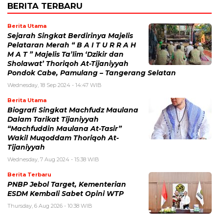
BERITA TERBARU
Berita Utama
Sejarah Singkat Berdirinya Majelis
Pelataran Merah “ B A I T U R R A H
M A T ” Majelis Ta’lim ‘Dzikir dan
Sholawat’ Thoriqoh At-Tijaniyyah
Pondok Cabe, Pamulang – Tangerang Selatan
Wednesday, 18 Sep 2024 - 14:47 WIB
Berita Utama
Biografi Singkat Machfudz Maulana
Dalam Tarikat Tijaniyyah
“Machfuddin Maulana At-Tasir”
Wakil Muqoddam Thoriqoh At-
Tijaniyyah
Wednesday, 7 Aug 2024 - 15:38 WIB
Berita Terbaru
PNBP Jebol Target, Kementerian
ESDM Kembali Sabet Opini WTP
Thursday, 6 Aug 2026 - 10:38 WIB