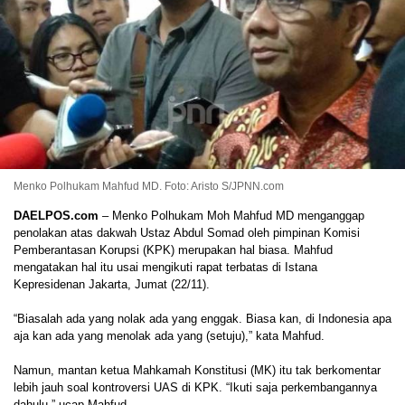
Menko Polhukam Mahfud MD. Foto: Aristo S/JPNN.com
DAELPOS.com
– Menko Polhukam Moh Mahfud MD menganggap
penolakan atas dakwah Ustaz Abdul Somad oleh pimpinan Komisi
Pemberantasan Korupsi (KPK) merupakan hal biasa. Mahfud
mengatakan hal itu usai mengikuti rapat terbatas di Istana
Kepresidenan Jakarta, Jumat (22/11).
“Biasalah ada yang nolak ada yang enggak. Biasa kan, di Indonesia apa
aja kan ada yang menolak ada yang (setuju),” kata Mahfud.
Namun, mantan ketua Mahkamah Konstitusi (MK) itu tak berkomentar
lebih jauh soal kontroversi UAS di KPK. “Ikuti saja perkembangannya
dahulu,” ucap Mahfud.