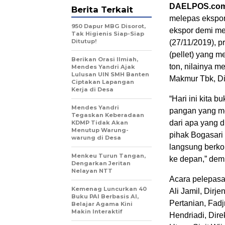
DAELPOS.co
Berita Terkait
melepas ekspor
950 Dapur MBG Disorot,
ekspor demi me
Tak Higienis Siap-Siap
Ditutup!
(27/11/2019), p
(pellet) yang 
Berikan Orasi Ilmiah,
ton, nilainya 
Mendes Yandri Ajak
Lulusan UIN SMH Banten
Makmur Tbk, Div
Ciptakan Lapangan
Kerja di Desa
“Hari ini kita 
Mendes Yandri
pangan yang me
Tegaskan Keberadaan
dari apa yang d
KDMP Tidak Akan
Menutup Warung-
pihak Bogasari
warung di Desa
langsung berko
Menkeu Turun Tangan,
ke depan,” dem
Dengarkan Jeritan
Nelayan NTT
Acara pelepasa
Kemenag Luncurkan 40
Ali Jamil, Dir
Buku PAI Berbasis AI,
Pertanian, Fad
Belajar Agama Kini
Makin Interaktif
Hendriadi, Dire