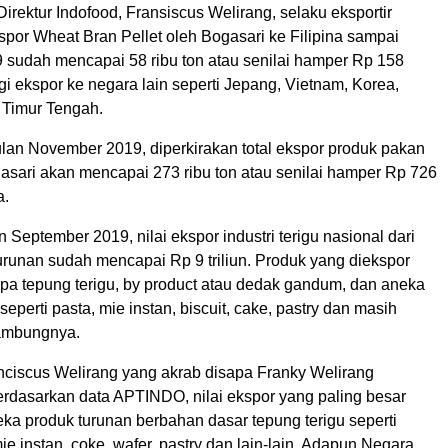
Direktur Indofood, Fransiscus Welirang, selaku eksportir
por Wheat Bran Pellet oleh Bogasari ke Filipina sampai
sudah mencapai 58 ribu ton atau senilai hamper Rp 158
agi ekspor ke negara lain seperti Jepang, Vietnam, Korea,
 Timur Tengah.
ulan November 2019, diperkirakan total ekspor produk pakan
gasari akan mencapai 273 ribu ton atau senilai hamper Rp 726
a.
September 2019, nilai ekspor industri terigu nasional dari
urunan sudah mencapai Rp 9 triliun. Produk yang diekspor
upa tepung terigu, by product atau dedak gandum, dan aneka
seperti pasta, mie instan, biscuit, cake, pastry dan masih
sambungnya.
anciscus Welirang yang akrab disapa Franky Welirang
dasarkan data APTINDO, nilai ekspor yang paling besar
eka produk turunan berbahan dasar tepung terigu seperti
mie instan, coke, wafer, pastry dan lain-lain. Adapun Negara