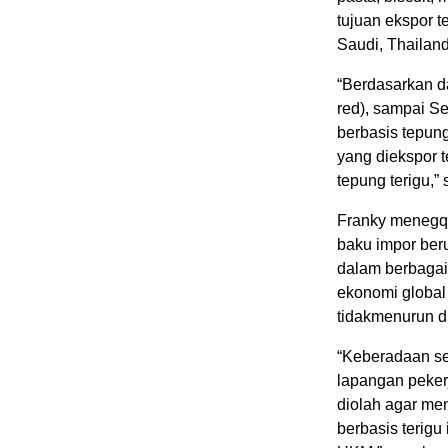
tujuan ekspor t
Saudi, Thailand
“Berdasarkan d
red), sampai S
berbasis tepung
yang diekspor t
tepung terigu,” 
Franky menegqs
baku impor ber
dalam berbagai 
ekonomi global 
tidakmenurun dr
“Keberadaan sek
lapangan peker
diolah agar me
berbasis terigu