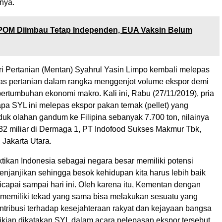
nya.
OM Diimbau Tetap Independen, EUA Vaksin Belum
eri Pertanian (Mentan) Syahrul Yasin Limpo kembali melepas
as pertanian dalam rangka menggenjot volume ekspor demi
ertumbuhan ekonomi makro. Kali ini, Rabu (27/11/2019), pria
pa SYL ini melepas ekspor pakan ternak (pellet) yang
uk olahan gandum ke Filipina sebanyak 7.700 ton, nilainya
2 miliar di Dermaga 1, PT Indofood Sukses Makmur Tbk,
 Jakarta Utara.
buktikan Indonesia sebagai negara besar memiliki potensi
njanjikan sehingga besok kehidupan kita harus lebih baik
icapai sampai hari ini. Oleh karena itu, Kementan dengan
 memiliki tekad yang sama bisa melakukan sesuatu yang
ntribusi terhadap kesejahteraan rakyat dan kejayaan bangsa
ikian dikatakan SYL dalam acara pelepasan ekspor tersebut.