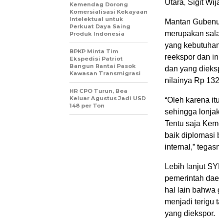
Utara, Sigit Wi
Kemendag Dorong
Komersialisasi Kekayaan
Intelektual untuk
Mantan Gubenur
Perkuat Daya Saing
merupakan sala
Produk Indonesia
yang kebutuhan
BPKP Minta Tim
reekspor dan in
Ekspedisi Patriot
Bangun Rantai Pasok
dan yang dieksp
Kawasan Transmigrasi
nilainya Rp 132
HR CPO Turun, Bea
Keluar Agustus Jadi USD
“Oleh karena itu
148 per Ton
sehingga lonjaka
Tentu saja Kem
baik diplomasi
internal,” tegas
Lebih lanjut S
pemerintah dae
hal lain bahwa 
menjadi terigu 
yang diekspor.