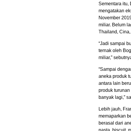
Sementara itu, 
mengatakan eks
November 2019 
miliar. Belum l
Thailand, Cina,
“Jadi sampai b
ternak oleh Bo
miliar,” sebutny
“Sampai dengan 
aneka produk t
antara lain ber
produk turunan 
banyak lagi,” 
Lebih jauh, Fr
memaparkan ber
berasal dari an
pasta, biscuit, 