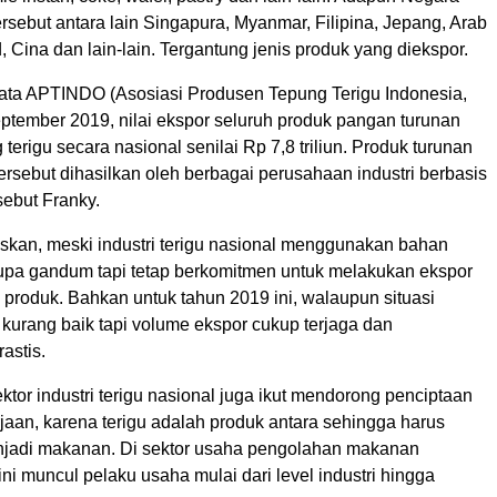
ersebut antara lain Singapura, Myanmar, Filipina, Jepang, Arab
, Cina dan lain-lain. Tergantung jenis produk yang diekspor.
ata APTINDO (Asosiasi Produsen Tepung Terigu Indonesia,
eptember 2019, nilai ekspor seluruh produk pangan turunan
 terigu secara nasional senilai Rp 7,8 triliun. Produk turunan
ersebut dihasilkan oleh berbagai perusahaan industri berbasis
sebut Franky.
kan, meski industri terigu nasional menggunakan bahan
upa gandum tapi tetap berkomitmen untuk melakukan ekspor
produk. Bahkan untuk tahun 2019 ini, walaupun situasi
kurang baik tapi volume ekspor cukup terjaga dan
astis.
tor industri terigu nasional juga ikut mendorong penciptaan
jaan, karena terigu adalah produk antara sehingga harus
njadi makanan. Di sektor usaha pengolahan makanan
 ini muncul pelaku usaha mulai dari level industri hingga