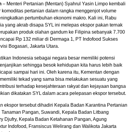
m
– Menteri Pertanian (Mentan) Syahrul Yasin Limpo kembali
 komoditas pertanian dalam rangka menggenjot volume
ningkatkan pertumbuhan ekonomi makro. Kali ini, Rabu
ria yang akrab disapa SYL ini melepas ekspor pakan ternak
merupakan produk olahan gandum ke Filipina sebanyak 7.700
mencapai Rp 132 miliar di Dermaga 1, PT Indofood Sukses
isi Bogasari, Jakarta Utara.
buktikan Indonesia sebagai negara besar memiliki potensi
njanjikan sehingga besok kehidupan kita harus lebih baik
icapai sampai hari ini. Oleh karena itu, Kementan dengan
 memiliki tekad yang sama bisa melakukan sesuatu yang
ntribusi terhadap kesejahteraan rakyat dan kejayaan bangsa
ikian dikatakan SYL dalam acara pelepasan ekspor tersebut.
n ekspor tersebut dihadiri Kepala Badan Karantina Pertanian
jen Tanaman Pangan, Suwandi, Kepala Badan Litbang
jry Djufry, Kepala Badan Ketahanan Pangan, Agung
ktur Indofood, Fransiscus Welirang dan Walikota Jakarta