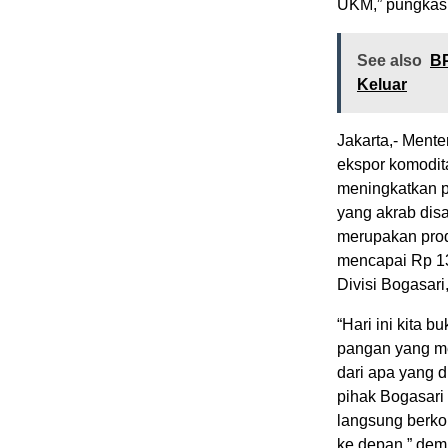
UKM,” pungkas
See also
BP
Keluar
Jakarta,- Ment
ekspor komodit
meningkatkan p
yang akrab disa
merupakan prod
mencapai Rp 13
Divisi Bogasari,
“Hari ini kita 
pangan yang me
dari apa yang d
pihak Bogasari
langsung berko
ke depan,” dem