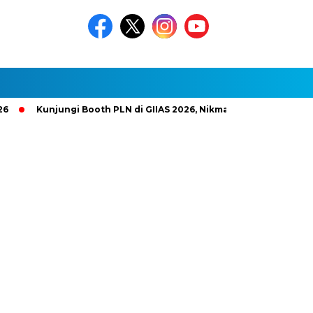
Kunjungi Booth PLN di GIIAS 2026, Nikmati Promo Tambah Daya 50