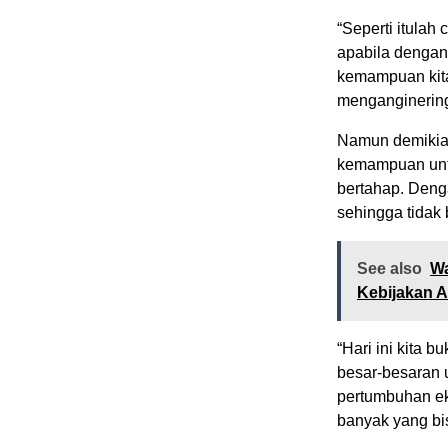
“Seperti itulah 
apabila dengan
kemampuan kita 
menganginering 
Namun demikia
kemampuan untu
bertahap. Deng
sehingga tidak 
See also
Wa
Kebijakan 
“Hari ini kita 
besar-besaran 
pertumbuhan ek
banyak yang bi