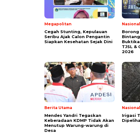
Megapolitan
Nasiona
Cegah Stunting, Kepulauan
Borong
Seribu Ajak Calon Pengantin
Bintang
Siapkan Kesehatan Sejak Dini
Buktik
TJSL & 
2026
Berita Utama
Nasiona
Mendes Yandri Tegaskan
Irigasi
Keberadaan KDMP Tidak Akan
Dipeliha
Menutup Warung-warung di
Desa