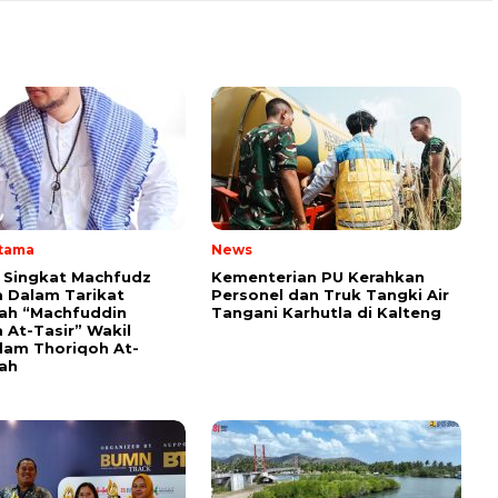
Utama
News
i Singkat Machfudz
Kementerian PU Kerahkan
 Dalam Tarikat
Personel dan Truk Tangki Air
yah “Machfuddin
Tangani Karhutla di Kalteng
 At-Tasir” Wakil
am Thoriqoh At-
yah