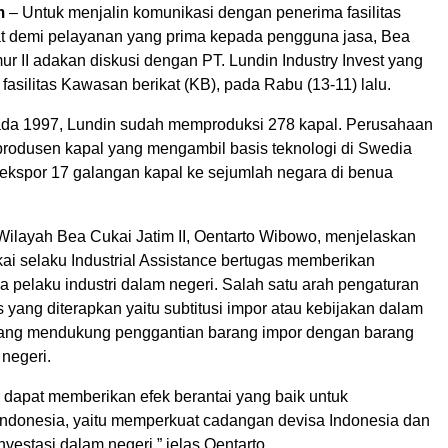
m
– Untuk menjalin komunikasi dengan penerima fasilitas
t demi pelayanan yang prima kepada pengguna jasa, Bea
r II adakan diskusi dengan PT. Lundin Industry Invest yang
fasilitas Kawasan berikat (KB), pada Rabu (13-11) lalu.
pada 1997, Lundin sudah memproduksi 278 kapal. Perusahaan
produsen kapal yang mengambil basis teknologi di Swedia
ekspor 17 galangan kapal ke sejumlah negara di benua
Wilayah Bea Cukai Jatim II, Oentarto Wibowo, menjelaskan
i selaku Industrial Assistance bertugas memberikan
a pelaku industri dalam negeri. Salah satu arah pengaturan
as yang diterapkan yaitu subtitusi impor atau kebijakan dalam
ang mendukung penggantian barang impor dengan barang
 negeri.
r dapat memberikan efek berantai yang baik untuk
ndonesia, yaitu memperkuat cadangan devisa Indonesia dan
vestasi dalam negeri,” jelas Oentarto.