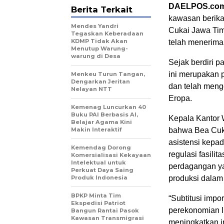
DAELPOS.co
Berita Terkait
kawasan berika
Mendes Yandri
Cukai Jawa Timu
Tegaskan Keberadaan
KDMP Tidak Akan
telah menerima 
Menutup Warung-
warung di Desa
Sejak berdiri 
ini merupakan 
Menkeu Turun Tangan,
Dengarkan Jeritan
dan telah meng
Nelayan NTT
Eropa.
Kemenag Luncurkan 40
Buku PAI Berbasis AI,
Kepala Kantor 
Belajar Agama Kini
Makin Interaktif
bahwa Bea Cuka
asistensi kepad
Kemendag Dorong
regulasi fasilit
Komersialisasi Kekayaan
Intelektual untuk
perdagangan y
Perkuat Daya Saing
Produk Indonesia
produksi dalam
BPKP Minta Tim
“Subtitusi impo
Ekspedisi Patriot
perekonomian I
Bangun Rantai Pasok
Kawasan Transmigrasi
meningkatkan in