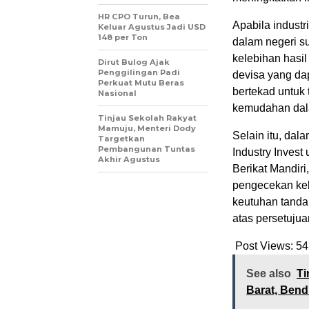
HR CPO Turun, Bea
Apabila industr
Keluar Agustus Jadi USD
148 per Ton
dalam negeri s
kelebihan hasi
Dirut Bulog Ajak
Penggilingan Padi
devisa yang da
Perkuat Mutu Beras
bertekad untuk 
Nasional
kemudahan dalam
Tinjau Sekolah Rakyat
Mamuju, Menteri Dody
Selain itu, da
Targetkan
Pembangunan Tuntas
Industry Inves
Akhir Agustus
Berikat Mandiri
pengecekan keb
keutuhan tanda 
atas persetuju
Post Views:
54
See also
Ti
Barat, Bend