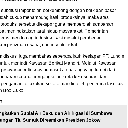
i subtitusi impor telah berkembang dengan baik dan pasar
udah cukup menampung hasil produksinya, maka atas
l produksi tersebut diekspor guna memperoleh tambahan
pat meningkatkan taraf hidup masyarakat. Pemerintah
terus mendorong industrialisasi melalui pemberian
 perizinan usaha, dan insentif fiskal.
lam diskusi juga membahas seberapa jauh kesiapan PT. Lundin
t untuk menjadi Kawasan Berikat Mandiri. Melalui Kawasan
, pelayanan rutin atas pemasukan barang yang terdiri dari
enaran sarana pengangkutan serta kesesuaian dan
pengaman, dilakukan secara mandiri oleh penerima fasilitas
an Bea Cukai.
3
ngkatkan Suplai Air Baku dan Air Irigasi di Sumbawa
ungan Tiu Suntuk Diresmikan Presiden Jokowi