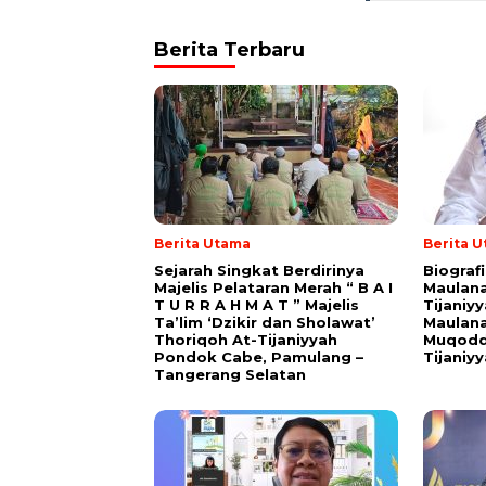
Berita Terbaru
Berita Utama
Berita 
Sejarah Singkat Berdirinya
Biograf
Majelis Pelataran Merah “ B A I
Maulana
T U R R A H M A T ” Majelis
Tijaniy
Ta’lim ‘Dzikir dan Sholawat’
Maulana
Thoriqoh At-Tijaniyyah
Muqodd
Pondok Cabe, Pamulang –
Tijaniy
Tangerang Selatan