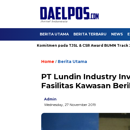
BERITA UTAMA
BERITA TERBARU
NEWS
E
rya Buktikan Komitmen pada TJSL & CSR Award BUMN Track 2026
Home
Berita Utama
/
PT Lundin Industry I
Fasilitas Kawasan Ber
Admin
Wednesday, 27 November 2019