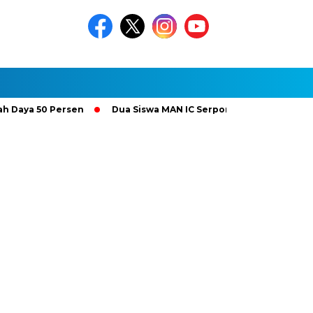
a 50 Persen
Dua Siswa MAN IC Serpong Wakili RI di Olimpiade