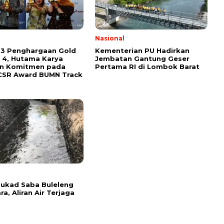
l
Nasional
 3 Penghargaan Gold
Kementerian PU Hadirkan
 4, Hutama Karya
Jembatan Gantung Geser
an Komitmen pada
Pertama RI di Lombok Barat
CSR Award BUMN Track
l
 Tukad Saba Buleleng
ra, Aliran Air Terjaga