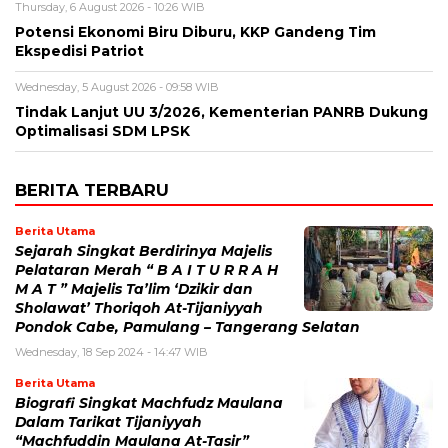
Thursday, 6 August 2026 - 10:26 WIB
Potensi Ekonomi Biru Diburu, KKP Gandeng Tim
Ekspedisi Patriot
Wednesday, 5 August 2026 - 09:58 WIB
Tindak Lanjut UU 3/2026, Kementerian PANRB Dukung
Optimalisasi SDM LPSK
BERITA TERBARU
Berita Utama
Sejarah Singkat Berdirinya Majelis
Pelataran Merah “ B A I T U R R A H
M A T ” Majelis Ta’lim ‘Dzikir dan
Sholawat’ Thoriqoh At-Tijaniyyah
Pondok Cabe, Pamulang – Tangerang Selatan
Wednesday, 18 Sep 2024 - 14:47 WIB
Berita Utama
Biografi Singkat Machfudz Maulana
Dalam Tarikat Tijaniyyah
“Machfuddin Maulana At-Tasir”