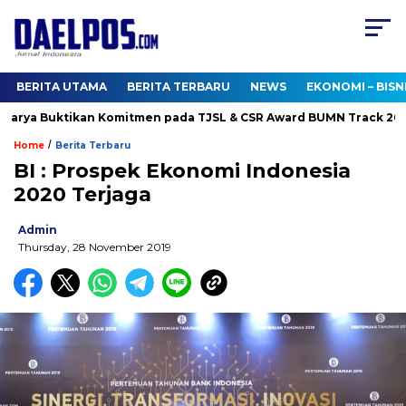
BERITA UTAMA
BERITA TERBARU
NEWS
EKONOMI – BISN
rya Buktikan Komitmen pada TJSL & CSR Award BUMN Track 2026
/
Home
Berita Terbaru
BI : Prospek Ekonomi Indonesia
2020 Terjaga
Admin
Thursday, 28 November 2019