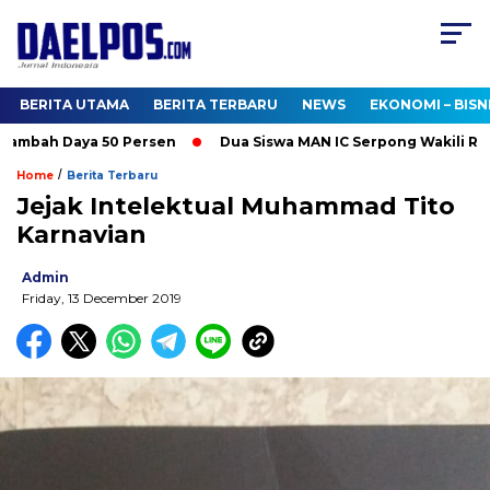
BERITA UTAMA
BERITA TERBARU
NEWS
EKONOMI – BISN
bah Daya 50 Persen
Dua Siswa MAN IC Serpong Wakili RI di Ol
/
Home
Berita Terbaru
Jejak Intelektual Muhammad Tito
Karnavian
Admin
Friday, 13 December 2019