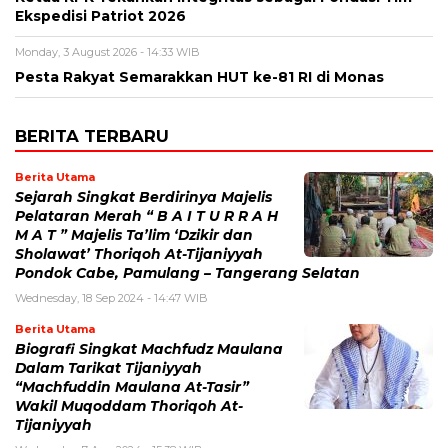
Ekspedisi Patriot 2026
Monday, 3 August 2026 - 14:33 WIB
Pesta Rakyat Semarakkan HUT ke-81 RI di Monas
BERITA TERBARU
Berita Utama
Sejarah Singkat Berdirinya Majelis
Pelataran Merah “ B A I T U R R A H
M A T ” Majelis Ta’lim ‘Dzikir dan
Sholawat’ Thoriqoh At-Tijaniyyah
Pondok Cabe, Pamulang – Tangerang Selatan
Wednesday, 18 Sep 2024 - 14:47 WIB
Berita Utama
Biografi Singkat Machfudz Maulana
Dalam Tarikat Tijaniyyah
“Machfuddin Maulana At-Tasir”
Wakil Muqoddam Thoriqoh At-
Tijaniyyah