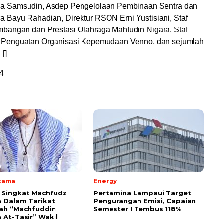
a Samsudin, Asdep Pengelolaan Pembinaan Sentra dan
Bayu Rahadian, Direktur RSON Erni Yustisiani, Staf
angan dan Prestasi Olahraga Mahfudin Nigara, Staf
 Penguatan Organisasi Kepemudaan Venno, dan sejumlah
 []
4
Utama
Energy
i Singkat Machfudz
Pertamina Lampaui Target
 Dalam Tarikat
Pengurangan Emisi, Capaian
yah “Machfuddin
Semester I Tembus 118%
 At-Tasir” Wakil