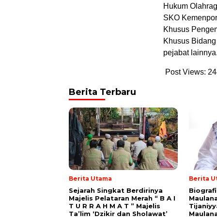
Hukum Olahrag
SKO Kemenpora 
Khusus Pengemb
Khusus Bidang
pejabat lainnya.
Post Views:
24
Berita Terbaru
Berita Utama
Berita 
Sejarah Singkat Berdirinya
Biograf
Majelis Pelataran Merah “ B A I
Maulana
T U R R A H M A T ” Majelis
Tijaniy
Ta’lim ‘Dzikir dan Sholawat’
Maulana