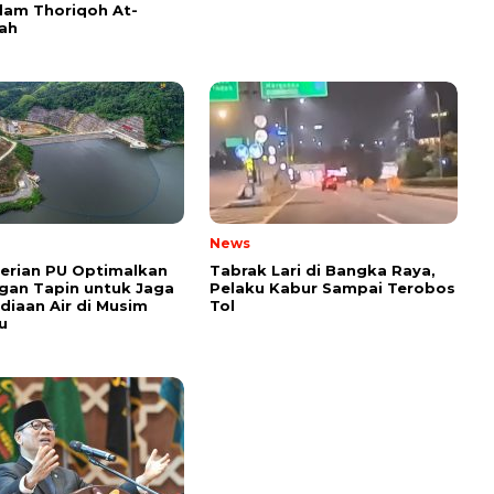
am Thoriqoh At-
yah
News
erian PU Optimalkan
Tabrak Lari di Bangka Raya,
gan Tapin untuk Jaga
Pelaku Kabur Sampai Terobos
diaan Air di Musim
Tol
u