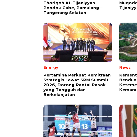
Thoriqoh At-Tijaniyyah
Muqodd
Pondok Cabe, Pamulang –
Tijaniy
Tangerang Selatan
Energy
News
Pertamina Perkuat Kemitraan
Kement
Strategis Lewat SRM Summit
Bendun
2026, Dorong Rantai Pasok
Keterse
yang Tangguh dan
Kemara
Berkelanjutan