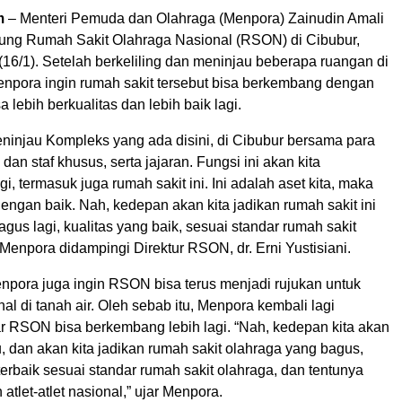
m
– Menteri Pemuda dan Olahraga (Menpora) Zainudin Amali
ung Rumah Sakit Olahraga Nasional (RSON) di Cibubur,
(16/1). Setelah berkeliling dan meninjau beberapa ruangan di
Menpora ingin rumah sakit tersebut bisa berkembang dengan
a lebih berkualitas dan lebih baik lagi.
eninjau Kompleks yang ada disini, di Cibubur bersama para
i, dan staf khusus, serta jajaran. Fungsi ini akan kita
i, termasuk juga rumah sakit ini. Ini adalah aset kita, maka
dengan baik. Nah, kedepan akan kita jadikan rumah sakit ini
agus lagi, kualitas yang baik, sesuai standar rumah sakit
 Menpora didampingi Direktur RSON, dr. Erni Yustisiani.
enpora juga ingin RSON bisa terus menjadi rujukan untuk
onal di tanah air. Oleh sebab itu, Menpora kembali lagi
 RSON bisa berkembang lebih lagi. “Nah, kedepan kita akan
 dan akan kita jadikan rumah sakit olahraga yang bagus,
terbaik sesuai standar rumah sakit olahraga, dan tentunya
atlet-atlet nasional,” ujar Menpora.