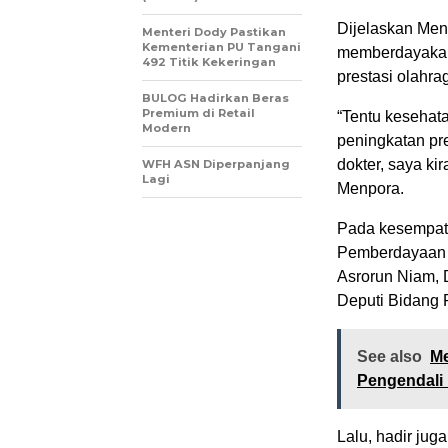
Dijelaskan Men
Menteri Dody Pastikan
Kementerian PU Tangani
memberdayakan 
492 Titik Kekeringan
prestasi olahra
BULOG Hadirkan Beras
Premium di Retail
“Tentu kesehata
Modern
peningkatan pr
dokter, saya ki
WFH ASN Diperpanjang
Lagi
Menpora.
Pada kesempata
Pemberdayaan 
Asrorun Niam, 
Deputi Bidang 
See also
Me
Pengendali 
Lalu, hadir juga