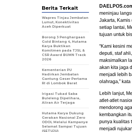
DAELPOS.co
Berita Terkait
meninjau langs
Wapres Tinjau Jembatan
Jakarta, Kamis 
Lumut, Konektivitas
Aceh Diperkuat
setiap lantai, 
tujuan untuk bis
Borong 3 Penghargaan
Gold Bintang 4, Hutama
“Kami kesini m
Karya Buktikan
Komitmen pada TJSL &
deputi, staf ahl
CSR Award BUMN Track
2026
maksimalkan lag
akan kita jaga 
Kementerian PU
menjadi lebih b
Hadirkan Jembatan
Gantung Geser Pertama
olahraga,” kata
RI di Lombok Barat
Lebih lanjut, M
Irigasi Tukad Saba
Buleleng Dipelihara,
atlet-atlet nasi
Aliran Air Terjaga
mendorong agar
Hutama Karya Dukung
kembangkan itu,
Gerakan Nasional Zero
punya kualitas 
ODOL Melalui Kampanye
Selamat Sampai Tujuan
menjadi rujukan 
(SETUJU)