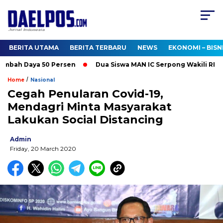
BERITA UTAMA
BERITA TERBARU
NEWS
EKONOMI – BISN
bah Daya 50 Persen
Dua Siswa MAN IC Serpong Wakili RI di Ol
/
Home
Nasional
Cegah Penularan Covid-19,
Mendagri Minta Masyarakat
Lakukan Social Distancing
Admin
Friday, 20 March 2020