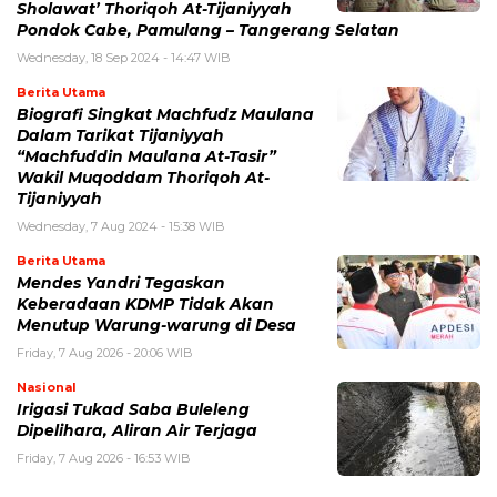
Sholawat’ Thoriqoh At-Tijaniyyah
Pondok Cabe, Pamulang – Tangerang Selatan
Wednesday, 18 Sep 2024 - 14:47 WIB
Berita Utama
Biografi Singkat Machfudz Maulana
Dalam Tarikat Tijaniyyah
“Machfuddin Maulana At-Tasir”
Wakil Muqoddam Thoriqoh At-
Tijaniyyah
Wednesday, 7 Aug 2024 - 15:38 WIB
Berita Utama
Mendes Yandri Tegaskan
Keberadaan KDMP Tidak Akan
Menutup Warung-warung di Desa
Friday, 7 Aug 2026 - 20:06 WIB
Nasional
Irigasi Tukad Saba Buleleng
Dipelihara, Aliran Air Terjaga
Friday, 7 Aug 2026 - 16:53 WIB