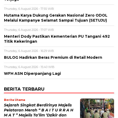
Thursday, 6 August 2026 - 17:55 WIB
Hutama Karya Dukung Gerakan Nasional Zero ODOL
Melalui Kampanye Selamat Sampai Tujuan (SETUJU)
Thursday, 6 August 2026 - 17:07 WIB
Menteri Dody Pastikan Kementerian PU Tangani 492
Titik Kekeringan
Thursday, 6 August 2026 - 16:29 WIB
BULOG Hadirkan Beras Premium di Retail Modern
Thursday, 6 August 2026 - 15:40 WIB
WFH ASN Diperpanjang Lagi
BERITA TERBARU
Berita Utama
Sejarah Singkat Berdirinya Majelis
Pelataran Merah “ B A I T U R R A H
M A T ” Majelis Ta’lim ‘Dzikir dan