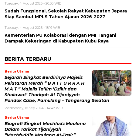
Tuesday, 4 August 2026 - 20:35 WIB
Sudah Fungsional, Sekolah Rakyat Kabupaten Jepara
Siap Sambut MPLS Tahun Ajaran 2026-2027
Tuesday, 4 August 2026 - 18:19 WIB
Kementerian PU Kolaborasi dengan PMI Tangani
Dampak Kekeringan di Kabupaten Kubu Raya
BERITA TERBARU
Berita Utama
Sejarah Singkat Berdirinya Majelis
Pelataran Merah “ B A I T U R R A H
M A T ” Majelis Ta’lim ‘Dzikir dan
Sholawat’ Thoriqoh At-Tijaniyyah
Pondok Cabe, Pamulang – Tangerang Selatan
Wednesday, 18 Sep 2024 - 14:47 WIB
Berita Utama
Biografi Singkat Machfudz Maulana
Dalam Tarikat Tijaniyyah
“Machfuddin Maulana At-Tasir”