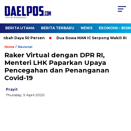
BERITA UTAMA
BERITA TERBARU
NEWS
EKONOMI – BISN
ah Daya 50 Persen
Dua Siswa MAN IC Serpong Wakili RI di Oli
/
Home
Nasional
Raker Virtual dengan DPR RI,
Menteri LHK Paparkan Upaya
Pencegahan dan Penanganan
Covid-19
Prayit
Thursday, 9 April 2020