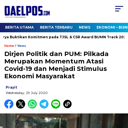
BERITA UTAMA
BERITA TERBARU
NEWS
EKONOMI – BISN
ya Buktikan Komitmen pada TJSL & CSR Award BUMN Track 2026
/
Home
News
Dirjen Politik dan PUM: Pilkada
Merupakan Momentum Atasi
Covid-19 dan Menjadi Stimulus
Ekonomi Masyarakat
Prayit
Wednesday, 29 July 2020