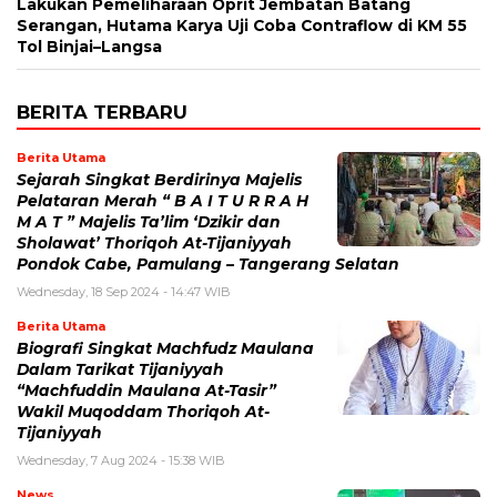
Lakukan Pemeliharaan Oprit Jembatan Batang
Serangan, Hutama Karya Uji Coba Contraflow di KM 55
Tol Binjai–Langsa
BERITA TERBARU
Berita Utama
Sejarah Singkat Berdirinya Majelis
Pelataran Merah “ B A I T U R R A H
M A T ” Majelis Ta’lim ‘Dzikir dan
Sholawat’ Thoriqoh At-Tijaniyyah
Pondok Cabe, Pamulang – Tangerang Selatan
Wednesday, 18 Sep 2024 - 14:47 WIB
Berita Utama
Biografi Singkat Machfudz Maulana
Dalam Tarikat Tijaniyyah
“Machfuddin Maulana At-Tasir”
Wakil Muqoddam Thoriqoh At-
Tijaniyyah
Wednesday, 7 Aug 2024 - 15:38 WIB
News