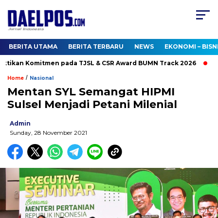
BERITA UTAMA
BERITA TERBARU
NEWS
EKONOMI – BISN
tikan Komitmen pada TJSL & CSR Award BUMN Track 2026
Kun
/
Home
Nasional
Mentan SYL Semangat HIPMI
Sulsel Menjadi Petani Milenial
Admin
Sunday, 28 November 2021