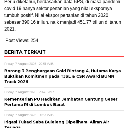
Perlu diketahui, berdasarkan data BPS, di masa pandemi
covid 19 hanya sektor pertanian yang nilai ekspornya
tumbuh positif. Nilai ekspor pertanian di tahun 2020
sebesar 390,16 triliun, naik menjadi 451,77 triliun di tahun
2021.
Post Views:
254
BERITA TERKAIT
Friday, 7 August 2026 - 22:51 WIB
Borong 3 Penghargaan Gold Bintang 4, Hutama Karya
Buktikan Komitmen pada TJSL & CSR Award BUMN
Track 2026
Friday, 7 August 2026 - 20:41 WIB
Kementerian PU Hadirkan Jembatan Gantung Geser
Pertama RI di Lombok Barat
Friday, 7 August 2026 - 16:53 WIB
Irigasi Tukad Saba Buleleng Dipelihara, Aliran Air
Terjaga