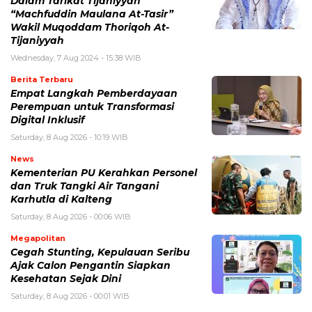
Dalam Tarikat Tijaniyyah
“Machfuddin Maulana At-Tasir”
Wakil Muqoddam Thoriqoh At-
Tijaniyyah
Wednesday, 7 Aug 2024 - 15:38 WIB
Berita Terbaru
Empat Langkah Pemberdayaan
Perempuan untuk Transformasi
Digital Inklusif
Saturday, 8 Aug 2026 - 10:19 WIB
News
Kementerian PU Kerahkan Personel
dan Truk Tangki Air Tangani
Karhutla di Kalteng
Saturday, 8 Aug 2026 - 00:06 WIB
Megapolitan
Cegah Stunting, Kepulauan Seribu
Ajak Calon Pengantin Siapkan
Kesehatan Sejak Dini
Saturday, 8 Aug 2026 - 00:01 WIB