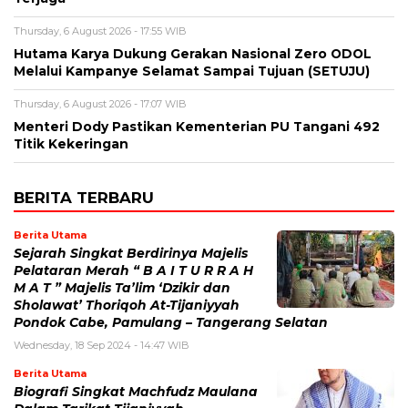
Thursday, 6 August 2026 - 17:55 WIB
Hutama Karya Dukung Gerakan Nasional Zero ODOL
Melalui Kampanye Selamat Sampai Tujuan (SETUJU)
Thursday, 6 August 2026 - 17:07 WIB
Menteri Dody Pastikan Kementerian PU Tangani 492
Titik Kekeringan
BERITA TERBARU
Berita Utama
Sejarah Singkat Berdirinya Majelis
Pelataran Merah “ B A I T U R R A H
M A T ” Majelis Ta’lim ‘Dzikir dan
Sholawat’ Thoriqoh At-Tijaniyyah
Pondok Cabe, Pamulang – Tangerang Selatan
Wednesday, 18 Sep 2024 - 14:47 WIB
Berita Utama
Biografi Singkat Machfudz Maulana