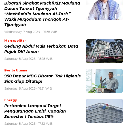
Biografi Singkat Machfudz Maulana
Dalam Tarikat Tijaniyyah
“Machfuddin Maulana At-Tasir”
Wakil Muqoddam Thoriqoh At-
Tijaniyyah
Wednesday, 7 Aug 2024 - 15:38 WIB
Megapolitan
Gedung Abdul Muis Terbakar, Data
Pajak DKI Aman
Saturday, 8 Aug 2026 - 18:28 WIB
Berita Utama
950 Dapur MBG Disorot, Tak Higienis
Siap-Siap Ditutup!
Saturday, 8 Aug 2026 - 18:21 WIB
Energy
Pertamina Lampaui Target
Pengurangan Emisi, Capaian
Semester I Tembus 118%
Saturday, 8 Aug 2026 - 17:52 WIB