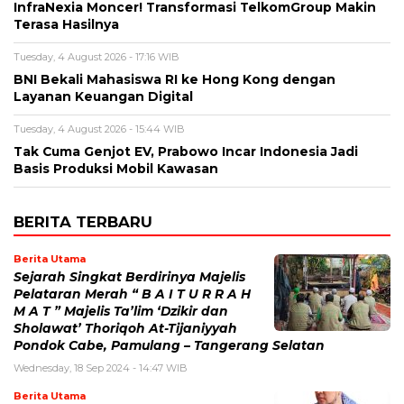
InfraNexia Moncer! Transformasi TelkomGroup Makin
Terasa Hasilnya
Tuesday, 4 August 2026 - 17:16 WIB
BNI Bekali Mahasiswa RI ke Hong Kong dengan
Layanan Keuangan Digital
Tuesday, 4 August 2026 - 15:44 WIB
Tak Cuma Genjot EV, Prabowo Incar Indonesia Jadi
Basis Produksi Mobil Kawasan
BERITA TERBARU
Berita Utama
Sejarah Singkat Berdirinya Majelis
Pelataran Merah “ B A I T U R R A H
M A T ” Majelis Ta’lim ‘Dzikir dan
Sholawat’ Thoriqoh At-Tijaniyyah
Pondok Cabe, Pamulang – Tangerang Selatan
Wednesday, 18 Sep 2024 - 14:47 WIB
Berita Utama