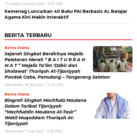
Thursday, 6 August 2026 - 15:32 WIB
Kemenag Luncurkan 40 Buku PAI Berbasis AI, Belajar
Agama Kini Makin Interaktif
BERITA TERBARU
Berita Utama
Sejarah Singkat Berdirinya Majelis
Pelataran Merah “ B A I T U R R A H
M A T ” Majelis Ta’lim ‘Dzikir dan
Sholawat’ Thoriqoh At-Tijaniyyah
Pondok Cabe, Pamulang – Tangerang Selatan
Wednesday, 18 Sep 2024 - 14:47 WIB
Berita Utama
Biografi Singkat Machfudz Maulana
Dalam Tarikat Tijaniyyah
“Machfuddin Maulana At-Tasir”
Wakil Muqoddam Thoriqoh At-
Tijaniyyah
Wednesday, 7 Aug 2024 - 15:38 WIB