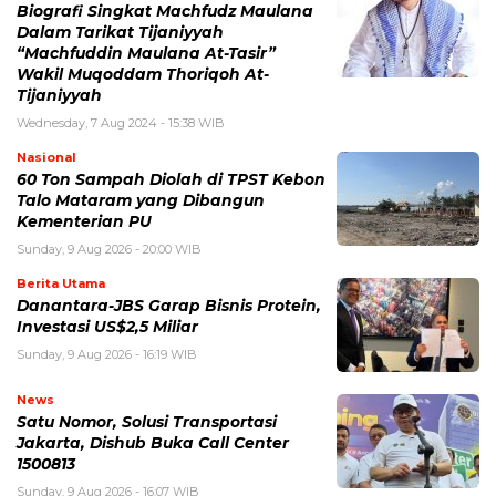
Biografi Singkat Machfudz Maulana
Dalam Tarikat Tijaniyyah
“Machfuddin Maulana At-Tasir”
Wakil Muqoddam Thoriqoh At-
Tijaniyyah
Wednesday, 7 Aug 2024 - 15:38 WIB
Nasional
60 Ton Sampah Diolah di TPST Kebon
Talo Mataram yang Dibangun
Kementerian PU
Sunday, 9 Aug 2026 - 20:00 WIB
Berita Utama
Danantara-JBS Garap Bisnis Protein,
Investasi US$2,5 Miliar
Sunday, 9 Aug 2026 - 16:19 WIB
News
Satu Nomor, Solusi Transportasi
Jakarta, Dishub Buka Call Center
1500813
Sunday, 9 Aug 2026 - 16:07 WIB