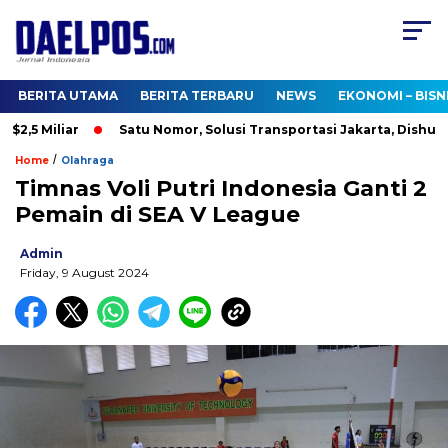
BERITA UTAMA
BERITA TERBARU
NEWS
EKONOMI – BISN
,5 Miliar
Satu Nomor, Solusi Transportasi Jakarta, Dishub Bu
/
Home
Olahraga
Timnas Voli Putri Indonesia Ganti 2
Pemain di SEA V League
Admin
Friday, 9 August 2024