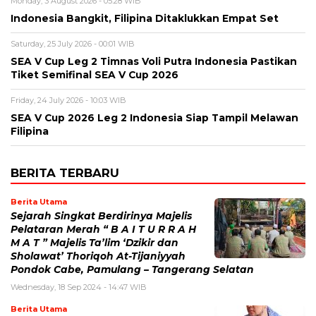
Monday, 3 August 2026 - 05:28 WIB
Indonesia Bangkit, Filipina Ditaklukkan Empat Set
Saturday, 25 July 2026 - 00:01 WIB
SEA V Cup Leg 2 Timnas Voli Putra Indonesia Pastikan
Tiket Semifinal SEA V Cup 2026
Friday, 24 July 2026 - 10:03 WIB
SEA V Cup 2026 Leg 2 Indonesia Siap Tampil Melawan
Filipina
BERITA TERBARU
Berita Utama
Sejarah Singkat Berdirinya Majelis
Pelataran Merah “ B A I T U R R A H
M A T ” Majelis Ta’lim ‘Dzikir dan
Sholawat’ Thoriqoh At-Tijaniyyah
Pondok Cabe, Pamulang – Tangerang Selatan
Wednesday, 18 Sep 2024 - 14:47 WIB
Berita Utama