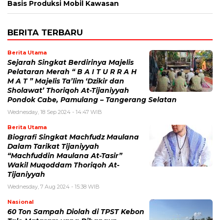
Basis Produksi Mobil Kawasan
BERITA TERBARU
Berita Utama
Sejarah Singkat Berdirinya Majelis
Pelataran Merah “ B A I T U R R A H
M A T ” Majelis Ta’lim ‘Dzikir dan
Sholawat’ Thoriqoh At-Tijaniyyah
Pondok Cabe, Pamulang – Tangerang Selatan
Wednesday, 18 Sep 2024 - 14:47 WIB
Berita Utama
Biografi Singkat Machfudz Maulana
Dalam Tarikat Tijaniyyah
“Machfuddin Maulana At-Tasir”
Wakil Muqoddam Thoriqoh At-
Tijaniyyah
Wednesday, 7 Aug 2024 - 15:38 WIB
Nasional
60 Ton Sampah Diolah di TPST Kebon