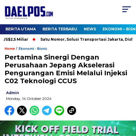
BERITA UTAMA
BERITA TERBARU
NEWS
EKONOMI – BISN
$2,5 Miliar
Satu Nomor, Solusi Transportasi Jakarta, Dishub B
/
Home
Ekonomi - Bisnis
Pertamina Sinergi Dengan
Perusahaan Jepang Akselerasi
Pengurangan Emisi Melalui Injeksi
C02 Teknologi CCUS
Admin
Monday, 14 October 2024